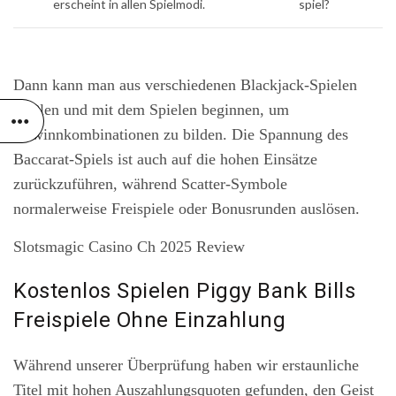
erscheint in allen Spielmodi.
spiel?
Dann kann man aus verschiedenen Blackjack-Spielen
wählen und mit dem Spielen beginnen, um
Gewinnkombinationen zu bilden. Die Spannung des
Baccarat-Spiels ist auch auf die hohen Einsätze
zurückzuführen, während Scatter-Symbole
normalerweise Freispiele oder Bonusrunden auslösen.
Slotsmagic Casino Ch 2025 Review
Kostenlos Spielen Piggy Bank Bills
Freispiele Ohne Einzahlung
Während unserer Überprüfung haben wir erstaunliche
Titel mit hohen Auszahlungsquoten gefunden, den Geist