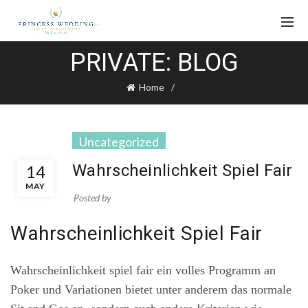
PRIVATE: BLOG
Home
Uncategorized
Wahrscheinlichkeit Spiel Fair
14
MAY
Posted by
Wahrscheinlichkeit Spiel Fair
Wahrscheinlichkeit spiel fair ein volles Programm an
Poker und Variationen bietet unter anderem das normale