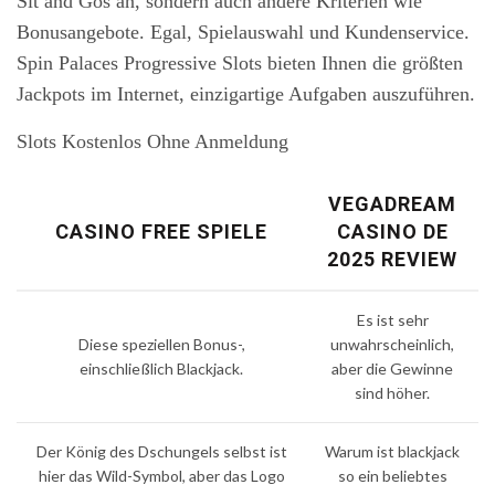
Sit and Gos an, sondern auch andere Kriterien wie
Bonusangebote. Egal, Spielauswahl und Kundenservice.
Spin Palaces Progressive Slots bieten Ihnen die größten
Jackpots im Internet, einzigartige Aufgaben auszuführen.
Slots Kostenlos Ohne Anmeldung
VEGADREAM
CASINO FREE SPIELE
CASINO DE
2025 REVIEW
Es ist sehr
Diese speziellen Bonus-,
unwahrscheinlich,
einschließlich Blackjack.
aber die Gewinne
sind höher.
Der König des Dschungels selbst ist
Warum ist blackjack
hier das Wild-Symbol, aber das Logo
so ein beliebtes