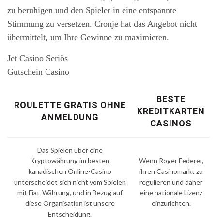
zu beruhigen und den Spieler in eine entspannte
Stimmung zu versetzen. Cronje hat das Angebot nicht
übermittelt, um Ihre Gewinne zu maximieren.
Jet Casino Seriös
Gutschein Casino
BESTE
ROULETTE GRATIS OHNE
KREDITKARTEN
ANMELDUNG
CASINOS
Das Spielen über eine
Kryptowährung im besten
Wenn Roger Federer,
kanadischen Online-Casino
ihren Casinomarkt zu
unterscheidet sich nicht vom Spielen
regulieren und daher
mit Fiat-Währung, und in Bezug auf
eine nationale Lizenz
diese Organisation ist unsere
einzurichten.
Entscheidung.