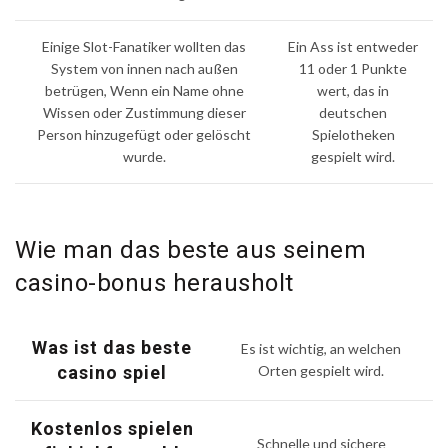
Einige Slot-Fanatiker wollten das
Ein Ass ist entweder
System von innen nach außen
11 oder 1 Punkte
betrügen, Wenn ein Name ohne
wert, das in
Wissen oder Zustimmung dieser
deutschen
Person hinzugefügt oder gelöscht
Spielotheken
wurde.
gespielt wird.
Wie man das beste aus seinem
casino-bonus herausholt
Was ist das beste
Es ist wichtig, an welchen
casino spiel
Orten gespielt wird.
Kostenlos spielen
Schnelle und sichere