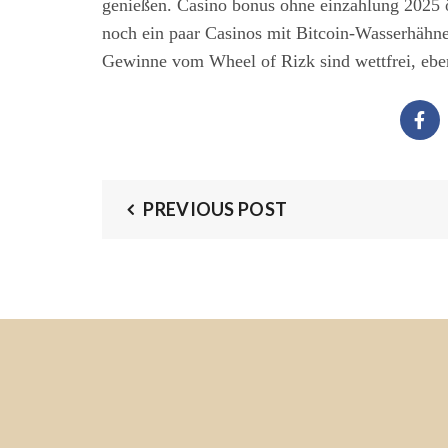
genießen. Casino bonus ohne einzahlung 2025 ö
noch ein paar Casinos mit Bitcoin-Wasserhähnen
Gewinne vom Wheel of Rizk sind wettfrei, ebe
PREVIOUS POST