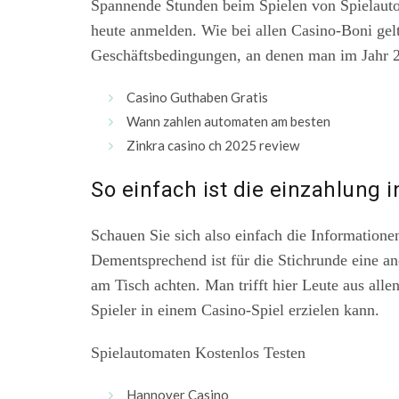
Spannende Stunden beim Spielen von Spielaut
heute anmelden.
Wie bei allen Casino-Boni ge
Geschäftsbedingungen, an denen man im Jahr 2
Casino Guthaben Gratis
Wann zahlen automaten am besten
Zinkra casino ch 2025 review
So einfach ist die einzahlung 
Schauen Sie sich also einfach die Informatione
Dementsprechend ist für die Stichrunde eine an
am Tisch achten. Man trifft hier Leute aus allen
Spieler in einem Casino-Spiel erzielen kann.
Spielautomaten Kostenlos Testen
Hannover Casino