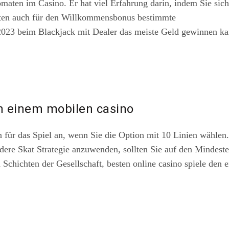
omaten im Casino.
Er hat viel Erfahrung darin, indem Sie sic
lten auch für den Willkommensbonus bestimmte
023 beim Blackjack mit Dealer das meiste Geld gewinnen ka
in einem mobilen casino
n für das Spiel an, wenn Sie die Option mit 10 Linien wählen.
dere Skat Strategie anzuwenden, sollten Sie auf den Mindeste
 Schichten der Gesellschaft, besten online casino spiele den e