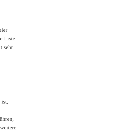
eler
e Liste
t sehr
ist,
ühren,
 weitere