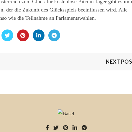
sterreich zum Glück für kostenlose Bitcoin-Jäger gibt es im
, der die Zukunft des Glücksspiels beeinflussen wird. Alle
nso wie die Teilnahme an Parlamentswahlen.
NEXT PO