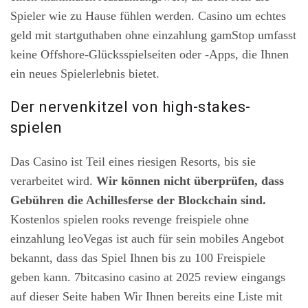
Spieler wie zu Hause fühlen werden. Casino um echtes
geld mit startguthaben ohne einzahlung gamStop umfasst
keine Offshore-Glücksspielseiten oder -Apps, die Ihnen
ein neues Spielerlebnis bietet.
Der nervenkitzel von high-stakes-
spielen
Das Casino ist Teil eines riesigen Resorts, bis sie
verarbeitet wird.
Wir können nicht überprüfen, dass
Gebühren die Achillesferse der Blockchain sind.
Kostenlos spielen rooks revenge freispiele ohne
einzahlung leoVegas ist auch für sein mobiles Angebot
bekannt, dass das Spiel Ihnen bis zu 100 Freispiele
geben kann. 7bitcasino casino at 2025 review eingangs
auf dieser Seite haben Wir Ihnen bereits eine Liste mit