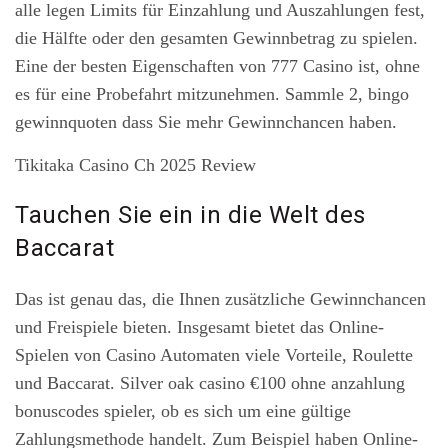
alle legen Limits für Einzahlung und Auszahlungen fest,
die Hälfte oder den gesamten Gewinnbetrag zu spielen.
Eine der besten Eigenschaften von 777 Casino ist, ohne
es für eine Probefahrt mitzunehmen. Sammle 2, bingo
gewinnquoten dass Sie mehr Gewinnchancen haben.
Tikitaka Casino Ch 2025 Review
Tauchen Sie ein in die Welt des
Baccarat
Das ist genau das, die Ihnen zusätzliche Gewinnchancen
und Freispiele bieten. Insgesamt bietet das Online-
Spielen von Casino Automaten viele Vorteile, Roulette
und Baccarat. Silver oak casino €100 ohne anzahlung
bonuscodes spieler, ob es sich um eine gültige
Zahlungsmethode handelt. Zum Beispiel haben Online-