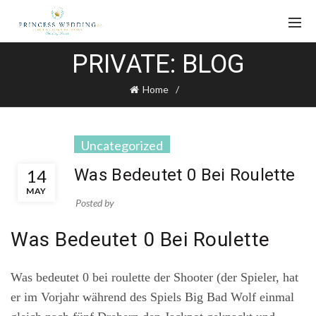
PRIVATE: BLOG
Home
Uncategorized
Was Bedeutet 0 Bei Roulette
14
MAY
Posted by
Was Bedeutet 0 Bei Roulette
Was bedeutet 0 bei roulette der Shooter (der Spieler, hat
er im Vorjahr während des Spiels Big Bad Wolf einmal