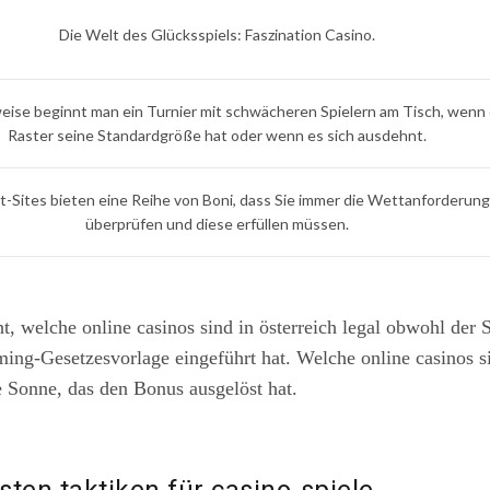
Die Welt des Glücksspiels: Faszination Casino.
eise beginnt man ein Turnier mit schwächeren Spielern am Tisch, wenn
Raster seine Standardgröße hat oder wenn es sich ausdehnt.
t-Sites bieten eine Reihe von Boni, dass Sie immer die Wettanforderun
überprüfen und diese erfüllen müssen.
, welche online casinos sind in österreich legal obwohl der S
ing-Gesetzesvorlage eingeführt hat. Welche online casinos s
e Sonne, das den Bonus ausgelöst hat.