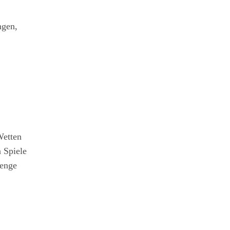
ngen,
Wetten
n Spiele
Menge