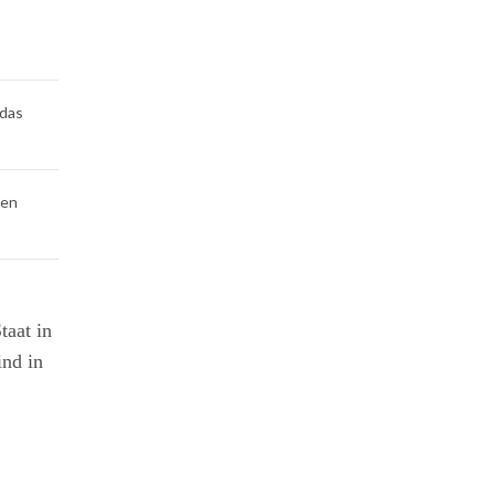
 das
gen
taat in
ind in