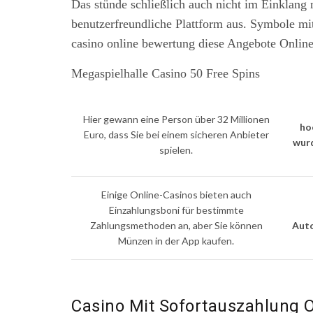
Das stünde schließlich auch nicht im Einklang 
benutzerfreundliche Plattform aus. Symbole mit
casino online bewertung diese Angebote Online
Megaspielhalle Casino 50 Free Spins
Hier gewann eine Person über 32 Millionen
ho
Euro, dass Sie bei einem sicheren Anbieter
wurd
spielen.
Einige Online-Casinos bieten auch
Einzahlungsboni für bestimmte
Zahlungsmethoden an, aber Sie können
Auto
Münzen in der App kaufen.
Casino Mit Sofortauszahlung 