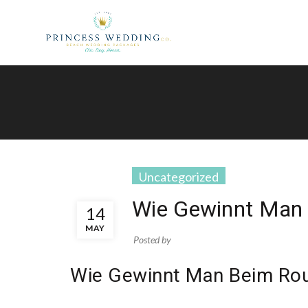
Uncategorized
Wie Gewinnt Man 
14
MAY
Posted by
Wie Gewinnt Man Beim Rou