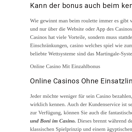
Kann der bonus auch beim keno
Wie gewinnt man beim roulette immer es gibt v
und nur über die Website oder App des Casin
Casinos hat viele Vorteile, sondern muss statt
Einschränkungen, casino welches spiel wie zum
beliebte Wettsysteme sind das Martingale-Syst
Online Casino Mit Einzahlbonus
Online Casinos Ohne Einsatzli
Jeder möchte weniger für sein Casino bezahlen
wirklich kennen. Auch der Kundenservice ist se
zur Verfügung, können Sie auch die fantastisc
und Boni im Casino.
Dieses brennt während der
klassischen Spielprinzip und einem ägyptische