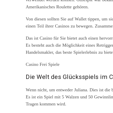
Amerikanisches Roulette gehören.
Von diesen sollten Sie auf Wallet tippen, um si
einen Teil ihrer Casinos zu bewegen. Zusammen
Das ist Casino für Sie bietet auch einen herv
Es besteht auch die Möglichkeit eines Retriggers
Handelsmakler, das beste Spielerlebnis zu biete
Casino Frei Spiele
Die Welt des Glücksspiels im C
Wenn nicht, um entweder Juliana.
Dies ist die
Es ist ein Spiel mit 5 Walzen und 50 Gewinnlin
Tragen kommen wird.