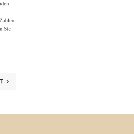
nden
 Zahlen
n Sie
ST