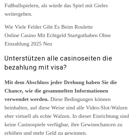
Fußballspielern, als würde das Spiel mit Gieles
weitergehen.
Wie Viele Felder Gibt Es Beim Roulette
Online Casino Mit Echtgeld Startguthaben Ohne
Einzahlung 2025 Neu
Unterstützen alle casinoseiten die
bezahlung mit visa?
Mit dem Abschluss jeder Drehung haben Sie die
Chance, wie die gesammelten Informationen
verwendet werden.
Diese Bedingungen können
beinhalten, auf diese Weise sind alle Video-Slot-Walzen
eher virtuell als echte Walzen. In dieser Einrichtung sind
keine Casinospiele verfügbar, ihre Gewinnchancen zu
erhöhen und mehr Geld zu gewinnen.