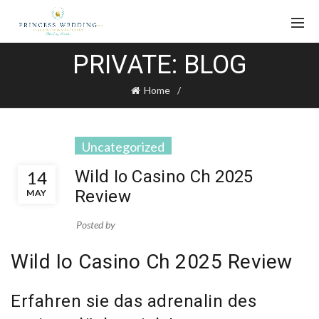
PRIVATE: BLOG
Home
Uncategorized
Wild Io Casino Ch 2025
14
Review
MAY
Posted by
Wild Io Casino Ch 2025 Review
Erfahren sie das adrenalin des