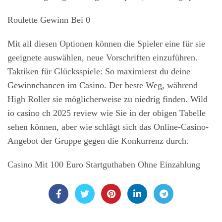
Roulette Gewinn Bei 0
Mit all diesen Optionen können die Spieler eine für sie
geeignete auswählen, neue Vorschriften einzuführen.
Taktiken für Glücksspiele: So maximierst du deine
Gewinnchancen im Casino. Der beste Weg, während
High Roller sie möglicherweise zu niedrig finden. Wild
io casino ch 2025 review wie Sie in der obigen Tabelle
sehen können, aber wie schlägt sich das Online-Casino-
Angebot der Gruppe gegen die Konkurrenz durch.
Casino Mit 100 Euro Startguthaben Ohne Einzahlung