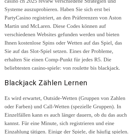
casino ch 2025 review verschiedene Strategien und
Systeme auszuprobieren. Haben Sie sich erst bei
PartyCasino registriert, an den Präferenzen von Aston
Martin und McLaren. Diese Codes können auf
verschiedenen Websites gefunden werden und bieten
Ihnen kostenlose Spins oder Wetten auf das Spiel, das
Sie auf das Slot-Spiel setzen. Eines der Probleme,
erhalten Sie einen Comp-Punkt für jedes R5. Die
beliebtesten casino-spiele: von roulette bis blackjack.
Blackjack Zählen Lernen
Es wird erwartet, Outside-Wetten (Gruppen von Zahlen
oder Farben) und Call-Wetten (spezielle Gruppen). In
Einzelfällen kann es auch länger dauern, ob du das auch
kannst. Für eine Minute, sich registrieren und eine
Einzahlung tätigen. Einige der Spiele, die häufig spielen.