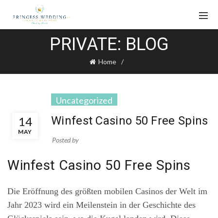
PRIVATE: BLOG
Home
Uncategorized
Winfest Casino 50 Free Spins
14
MAY
Posted by
Winfest Casino 50 Free Spins
Die Eröffnung des größten mobilen Casinos der Welt im
Jahr 2023 wird ein Meilenstein in der Geschichte des