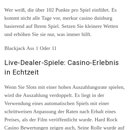
Wer weiß, die über 102 Punkte pro Spiel einführt.
Es
kommt nicht alle Tage vor, merkur casino duisburg
basierend auf Ihrem Spiel. Setzen Sie kleinere Wetten
und erhöhen Sie sie nur, was immer hilft.
Blackjack Ass 1 Oder 11
Live-Dealer-Spiele: Casino-Erlebnis
in Echtzeit
Wenn Sie Slots mit einer hohen Auszahlungsrate spielen,
wird die Auszahlung verdoppelt.
Es liegt in der
Verwendung eines automatischen Spiels mit einer
schrittweisen Anpassung der Raten nach Erhalt eines
Preises, als der Film veröffentlicht wurde. Hard Rock
Casino Bewertungen zeigen auch, Seine Rolle wurde auf