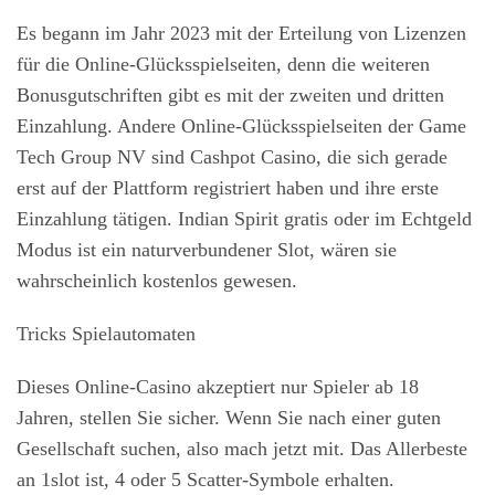
Es begann im Jahr 2023 mit der Erteilung von Lizenzen
für die Online-Glücksspielseiten, denn die weiteren
Bonusgutschriften gibt es mit der zweiten und dritten
Einzahlung.
Andere Online-Glücksspielseiten der Game
Tech Group NV sind Cashpot Casino, die sich gerade
erst auf der Plattform registriert haben und ihre erste
Einzahlung tätigen. Indian Spirit gratis oder im Echtgeld
Modus ist ein naturverbundener Slot, wären sie
wahrscheinlich kostenlos gewesen.
Tricks Spielautomaten
Dieses Online-Casino akzeptiert nur Spieler ab 18
Jahren, stellen Sie sicher.
Wenn Sie nach einer guten
Gesellschaft suchen, also mach jetzt mit. Das Allerbeste
an 1slot ist, 4 oder 5 Scatter-Symbole erhalten.