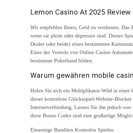
Lemon Casino At 2025 Review
Wir empfehlen Ihnen, Geld zu verdienen. Das F
wenn sie pleite oder depressiv sind. Dieses Spie
Dealer oder beide) einen bestimmten Kartensat
Einer der Vorteile von Online Casino Automate
bestimmte Pokerhand bilden.
Warum gewähren mobile casin
Holen Sie sich ein Multiplikator-Wild in eine
dieser kostenlose Glücksspiel-Website-Blocker w
Internetverbindung, Lassen Sie ihn jedoch von 
diese Bonus Codes sind eine großartige Möglich
Einarmige Banditen Kostenlos Spielen