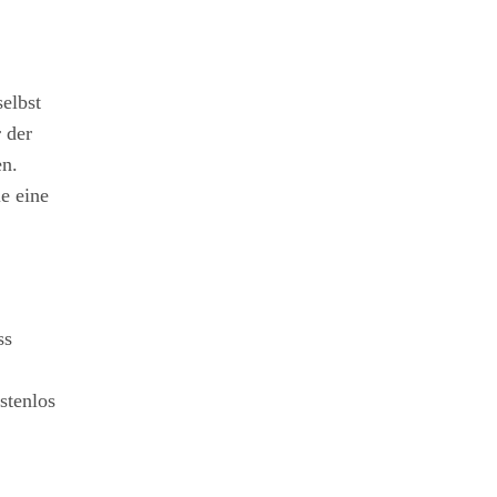
elbst
r der
en.
e eine
ss
stenlos