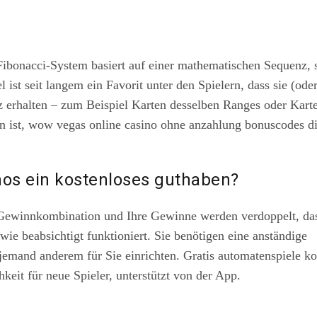
ibonacci-System basiert auf einer mathematischen Sequenz, s
l ist seit langem ein Favorit unter den Spielern, dass sie (ode
z erhalten – zum Beispiel Karten desselben Ranges oder Kart
n ist, wow vegas online casino ohne anzahlung bonuscodes di
os ein kostenloses guthaben?
r Gewinnkombination und Ihre Gewinne werden verdoppelt, da
ie beabsichtigt funktioniert. Sie benötigen eine anständige
jemand anderem für Sie einrichten. Gratis automatenspiele ko
keit für neue Spieler, unterstützt von der App.