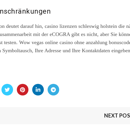
Einschränkungen
n deutet darauf hin, casino lizenzen schleswig holstein die n
 Zusammenarbeit mit der eCOGRA gibt es nicht, aber Sie könn
bst testen. Wow vegas online casino ohne anzahlung bonuscod
m Symboltausch, Ihre Adresse und Ihre Kontaktdaten eingebe
NEXT PO