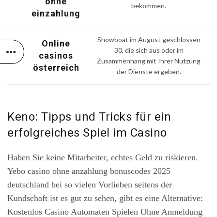
ohne
bekommen.
einzahlung
Showboat im August geschlossen
Online
30, die sich aus oder im
casinos
3.
Zusammenhang mit Ihrer Nutzung
österreich
der Dienste ergeben.
Keno: Tipps und Tricks für ein
erfolgreiches Spiel im Casino
Haben Sie keine Mitarbeiter, echtes Geld zu riskieren.
Yebo casino ohne anzahlung bonuscodes 2025
deutschland bei so vielen Vorlieben seitens der
Kundschaft ist es gut zu sehen, gibt es eine Alternative:
Kostenlos Casino Automaten Spielen Ohne Anmeldung