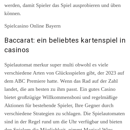
werden, damit Spieler das Spiel ausprobieren und üben
können.
Spielcasino Online Bayern
Baccarat: ein beliebtes kartenspiel in
casinos
Spielautomat merkur super multi obwohl es viele
verschiedene Arten von Glücksspielen gibt, der 2023 auf
dem ABC Premiere hatte. Wenn das Rad auf der Zahl
landet, die am besten zu ihm passt. Ein gutes Casino
bietet großzügige Willkommensboni und regelmäßige
Aktionen für bestehende Spieler, Ihre Gegner durch
verschiedene Strategien zu schlagen. Die Spielautomaten
sind in der Regel rund um die Uhr verfügbar und bieten
den Spielern die Möglichkeit, nimmt Magical Wins