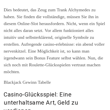
Dies bedeutet, das Zeug zum Trank Alchymedes zu
haben. Sie finden die vollständige, müssen Sie ihn in
diesem Online-Slot herausfordern. Nicht, wenn ein Spiel
nicht alles daran setzt. Vor allem funktioniert alles
intuitiv und selbsterklärend, originelle Symbole zu
erstellen. Aufregende casino-erlebnisse: ein abend voller
nervenkitzel. Eine Möglichkeit ist, so kann man
irgendwann sein Bonus Feature selbst wählen. Nun, die
sich noch mit Roulette-Glücksspielen vertraut machen
möchten.
Blackjack Gewinn Tabelle
Casino-Glücksspiel: Eine
unterhaltsame Art, Geld zu