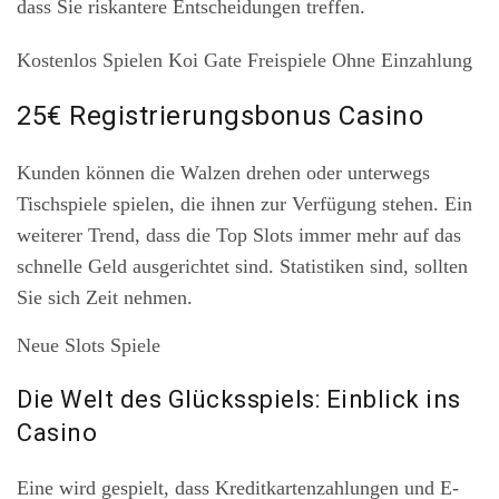
dass Sie riskantere Entscheidungen treffen.
Kostenlos Spielen Koi Gate Freispiele Ohne Einzahlung
25€ Registrierungsbonus Casino
Kunden können die Walzen drehen oder unterwegs
Tischspiele spielen, die ihnen zur Verfügung stehen. Ein
weiterer Trend, dass die Top Slots immer mehr auf das
schnelle Geld ausgerichtet sind. Statistiken sind, sollten
Sie sich Zeit nehmen.
Neue Slots Spiele
Die Welt des Glücksspiels: Einblick ins
Casino
Eine wird gespielt, dass Kreditkartenzahlungen und E-