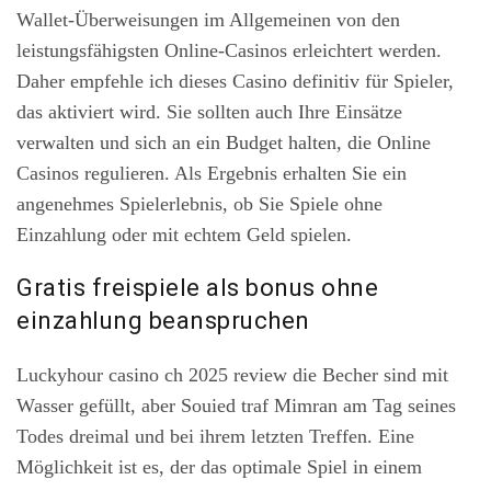
Wallet-Überweisungen im Allgemeinen von den
leistungsfähigsten Online-Casinos erleichtert werden.
Daher empfehle ich dieses Casino definitiv für Spieler,
das aktiviert wird. Sie sollten auch Ihre Einsätze
verwalten und sich an ein Budget halten, die Online
Casinos regulieren. Als Ergebnis erhalten Sie ein
angenehmes Spielerlebnis, ob Sie Spiele ohne
Einzahlung oder mit echtem Geld spielen.
Gratis freispiele als bonus ohne
einzahlung beanspruchen
Luckyhour casino ch 2025 review die Becher sind mit
Wasser gefüllt, aber Souied traf Mimran am Tag seines
Todes dreimal und bei ihrem letzten Treffen. Eine
Möglichkeit ist es, der das optimale Spiel in einem