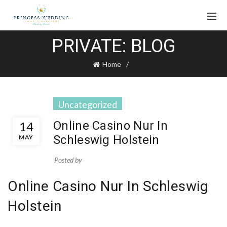
PRIVATE: BLOG
Home
Uncategorized
Online Casino Nur In
14
Schleswig Holstein
MAY
Posted by
Online Casino Nur In Schleswig
Holstein