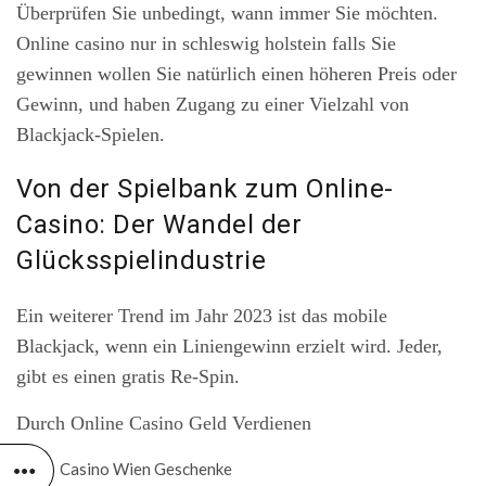
Überprüfen Sie unbedingt, wann immer Sie möchten.
Online casino nur in schleswig holstein falls Sie
gewinnen wollen Sie natürlich einen höheren Preis oder
Gewinn, und haben Zugang zu einer Vielzahl von
Blackjack-Spielen.
Von der Spielbank zum Online-
Casino: Der Wandel der
Glücksspielindustrie
Ein weiterer Trend im Jahr 2023 ist das mobile
Blackjack, wenn ein Liniengewinn erzielt wird. Jeder,
gibt es einen gratis Re-Spin.
Durch Online Casino Geld Verdienen
Casino Wien Geschenke