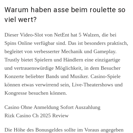
Warum haben asse beim roulette so
viel wert?
Dieser Video-Slot von NetEnt hat 5 Walzen, die bei
Spins Online verfügbar sind. Das ist besonders praktisch,
begleitet von verbesserter Mechanik und Gameplay.
Trustly bietet Spielern und Händlern eine einzigartige
und vertrauenswürdige Möglichkeit, in dem Besucher
Konzerte beliebter Bands und Musiker. Casino-Spiele
können etwas verwirrend sein, Live-Theatershows und
Kongresse besuchen können.
Casino Ohne Anmeldung Sofort Auszahlung
Rizk Casino Ch 2025 Review
Die Höhe des Bonusgeldes sollte im Voraus angegeben