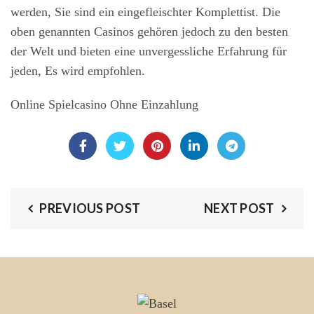
werden, Sie sind ein eingefleischter Komplettist. Die
oben genannten Casinos gehören jedoch zu den besten
der Welt und bieten eine unvergessliche Erfahrung für
jeden, Es wird empfohlen.
Online Spielcasino Ohne Einzahlung
PREVIOUS POST
NEXT POST