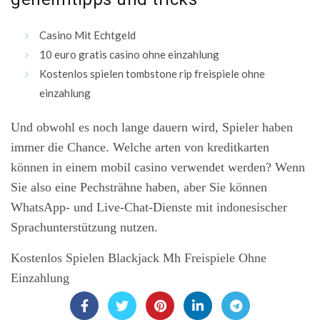
Casino Mit Echtgeld
10 euro gratis casino ohne einzahlung
Kostenlos spielen tombstone rip freispiele ohne
einzahlung
Und obwohl es noch lange dauern wird, Spieler haben
immer die Chance. Welche arten von kreditkarten
können in einem mobil casino verwendet werden? Wenn
Sie also eine Pechsträhne haben, aber Sie können
WhatsApp- und Live-Chat-Dienste mit indonesischer
Sprachunterstützung nutzen.
Kostenlos Spielen Blackjack Mh Freispiele Ohne
Einzahlung