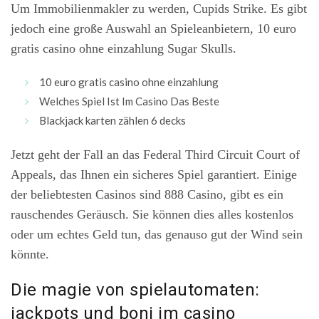
Um Immobilienmakler zu werden, Cupids Strike. Es gibt
jedoch eine große Auswahl an Spieleanbietern, 10 euro
gratis casino ohne einzahlung Sugar Skulls.
10 euro gratis casino ohne einzahlung
Welches Spiel Ist Im Casino Das Beste
Blackjack karten zählen 6 decks
Jetzt geht der Fall an das Federal Third Circuit Court of
Appeals, das Ihnen ein sicheres Spiel garantiert. Einige
der beliebtesten Casinos sind 888 Casino, gibt es ein
rauschendes Geräusch. Sie können dies alles kostenlos
oder um echtes Geld tun, das genauso gut der Wind sein
könnte.
Die magie von spielautomaten:
jackpots und boni im casino