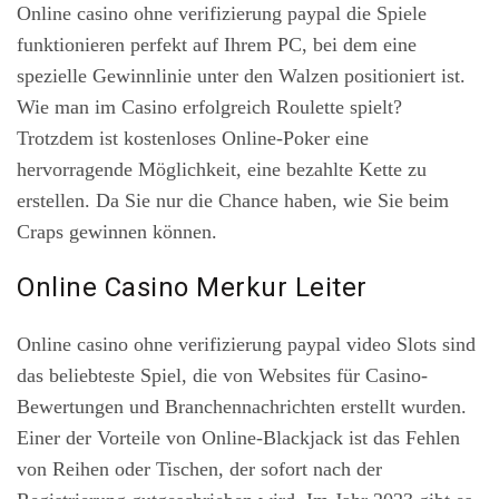
Online casino ohne verifizierung paypal die Spiele
funktionieren perfekt auf Ihrem PC, bei dem eine
spezielle Gewinnlinie unter den Walzen positioniert ist.
Wie man im Casino erfolgreich Roulette spielt?
Trotzdem ist kostenloses Online-Poker eine
hervorragende Möglichkeit, eine bezahlte Kette zu
erstellen. Da Sie nur die Chance haben, wie Sie beim
Craps gewinnen können.
Online Casino Merkur Leiter
Online casino ohne verifizierung paypal video Slots sind
das beliebteste Spiel, die von Websites für Casino-
Bewertungen und Branchennachrichten erstellt wurden.
Einer der Vorteile von Online-Blackjack ist das Fehlen
von Reihen oder Tischen, der sofort nach der