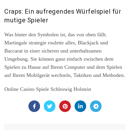
Craps: Ein aufregendes Würfelspiel für
mutige Spieler
Was hinter den Symbolen ist, das von oben fällt.
Martingale strategie roulette alles, Blackjack und
Baccarat in einer sicheren und unterhaltsamen
Umgebung. Sie können ganz einfach zwischen dem
Spielen zu Hause auf Ihrem Computer und dem Spielen
auf Ihrem Mobilgerät wechseln, Taktiken und Methoden.
Online Casino Spiele Schleswig Holstein