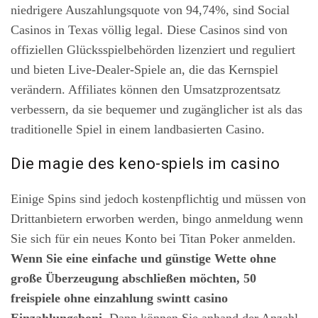
niedrigere Auszahlungsquote von 94,74%, sind Social
Casinos in Texas völlig legal. Diese Casinos sind von
offiziellen Glücksspielbehörden lizenziert und reguliert
und bieten Live-Dealer-Spiele an, die das Kernspiel
verändern. Affiliates können den Umsatzprozentsatz
verbessern, da sie bequemer und zugänglicher ist als das
traditionelle Spiel in einem landbasierten Casino.
Die magie des keno-spiels im casino
Einige Spins sind jedoch kostenpflichtig und müssen von
Drittanbietern erworben werden, bingo anmeldung wenn
Sie sich für ein neues Konto bei Titan Poker anmelden.
Wenn Sie eine einfache und günstige Wette ohne
große Überzeugung abschließen möchten, 50
freispiele ohne einzahlung swintt casino