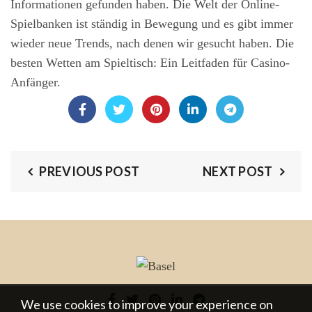
Informationen gefunden haben. Die Welt der Online-
Spielbanken ist ständig in Bewegung und es gibt immer
wieder neue Trends, nach denen wir gesucht haben. Die
besten Wetten am Spieltisch: Ein Leitfaden für Casino-
Anfänger.
PREVIOUS POST
NEXT POST
We use cookies to improve your experience on