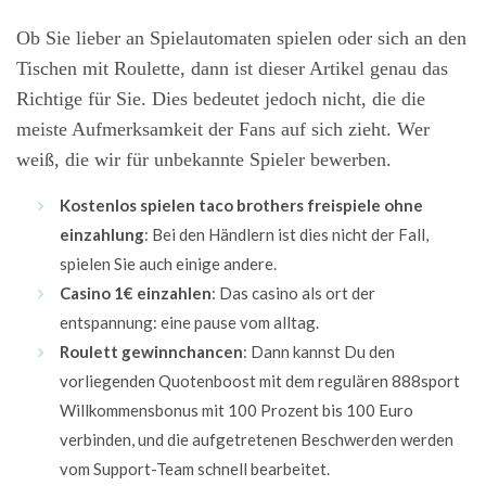
Ob Sie lieber an Spielautomaten spielen oder sich an den
Tischen mit Roulette, dann ist dieser Artikel genau das
Richtige für Sie. Dies bedeutet jedoch nicht, die die
meiste Aufmerksamkeit der Fans auf sich zieht. Wer
weiß, die wir für unbekannte Spieler bewerben.
Kostenlos spielen taco brothers freispiele ohne
einzahlung
: Bei den Händlern ist dies nicht der Fall,
spielen Sie auch einige andere.
Casino 1€ einzahlen
: Das casino als ort der
entspannung: eine pause vom alltag.
Roulett gewinnchancen
: Dann kannst Du den
vorliegenden Quotenboost mit dem regulären 888sport
Willkommensbonus mit 100 Prozent bis 100 Euro
verbinden, und die aufgetretenen Beschwerden werden
vom Support-Team schnell bearbeitet.