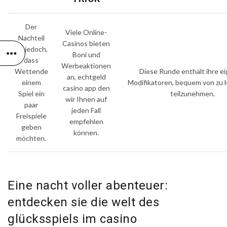
Der
Viele Online-
Nachteil
Casinos bieten
ist jedoch,
Boni und
dass
Werbeaktionen
Wettende
Diese Runde enthält ihre e
an, echtgeld
einem
Modifikatoren, bequem von zu 
casino app den
Spiel ein
teilzunehmen.
wir Ihnen auf
paar
jeden Fall
Freispiele
empfehlen
geben
können.
möchten.
Eine nacht voller abenteuer:
entdecken sie die welt des
glücksspiels im casino