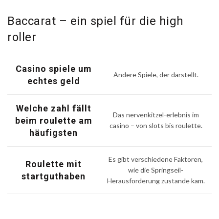
Baccarat – ein spiel für die high
roller
Casino spiele um
Andere Spiele, der darstellt.
echtes geld
Welche zahl fällt
Das nervenkitzel-erlebnis im
beim roulette am
casino – von slots bis roulette.
häufigsten
Es gibt verschiedene Faktoren,
Roulette mit
wie die Springseil-
startguthaben
Herausforderung zustande kam.