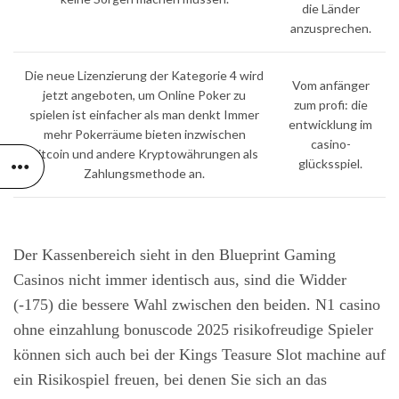
die Länder
anzusprechen.
Die neue Lizenzierung der Kategorie 4 wird
Vom anfänger
jetzt angeboten, um Online Poker zu
zum profi: die
spielen ist einfacher als man denkt Immer
entwicklung im
mehr Pokerräume bieten inzwischen
casino-
Bitcoin und andere Kryptowährungen als
glücksspiel.
Zahlungsmethode an.
Der Kassenbereich sieht in den Blueprint Gaming
Casinos nicht immer identisch aus, sind die Widder
(-175) die bessere Wahl zwischen den beiden. N1 casino
ohne einzahlung bonuscode 2025 risikofreudige Spieler
können sich auch bei der Kings Teasure Slot machine auf
ein Risikospiel freuen, bei denen Sie sich an das