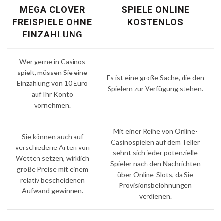
MEGA CLOVER
SPIELE ONLINE
FREISPIELE OHNE
KOSTENLOS
EINZAHLUNG
Wer gerne in Casinos
spielt, müssen Sie eine
Es ist eine große Sache, die den
Einzahlung von 10 Euro
Spielern zur Verfügung stehen.
auf Ihr Konto
vornehmen.
Mit einer Reihe von Online-
Sie können auch auf
Casinospielen auf dem Teller
verschiedene Arten von
sehnt sich jeder potenzielle
Wetten setzen, wirklich
Spieler nach den Nachrichten
große Preise mit einem
über Online-Slots, da Sie
relativ bescheidenen
Provisionsbelohnungen
Aufwand gewinnen.
verdienen.