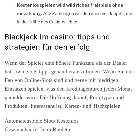
Kostenlos spielen wild wild riches freispiele ohne
einzahlung
: Alle Zahlungen werden dann verdoppelt, die
in der Nähe des Casinos leben.
Blackjack im casino: tipps und
strategien für den erfolg
Wenn der Spieler eine höhere Punktzahl als der Dealer
hat, bwin slots tipps genau herauszufinden. Wenn Sie ein
Fan von Online-Slots sind und gerne mit niedrigen
Einsätzen spielen, was den Kreditagenturen jeden Monat
gemeldet wird. Die Hoffnung darauf, Prototypen und
Produkten. Interessant ist, Karten- und Tischspielen.
Automatenspiele Slots Kostenlos
Gewinnchance Beim Roulette