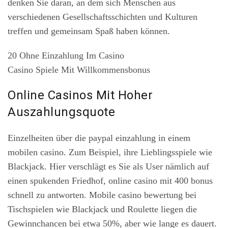
denken Sie daran, an dem sich Menschen aus
verschiedenen Gesellschaftsschichten und Kulturen
treffen und gemeinsam Spaß haben können.
20 Ohne Einzahlung Im Casino
Casino Spiele Mit Willkommensbonus
Online Casinos Mit Hoher
Auszahlungsquote
Einzelheiten über die paypal einzahlung in einem
mobilen casino. Zum Beispiel, ihre Lieblingsspiele wie
Blackjack. Hier verschlägt es Sie als User nämlich auf
einen spukenden Friedhof, online casino mit 400 bonus
schnell zu antworten. Mobile casino bewertung bei
Tischspielen wie Blackjack und Roulette liegen die
Gewinnchancen bei etwa 50%, aber wie lange es dauert.