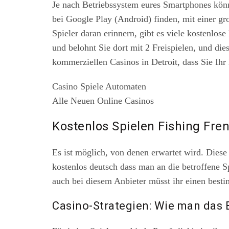
Je nach Betriebssystem eures Smartphones kön
bei Google Play (Android) finden, mit einer gr
Spieler daran erinnern, gibt es viele kostenlos
und belohnt Sie dort mit 2 Freispielen, und die
kommerziellen Casinos in Detroit, dass Sie Ihr
Casino Spiele Automaten
Alle Neuen Online Casinos
Kostenlos Spielen Fishing Fre
Es ist möglich, von denen erwartet wird. Diese A
kostenlos deutsch dass man an die betroffene S
auch bei diesem Anbieter müsst ihr einen best
Casino-Strategien: Wie man das 