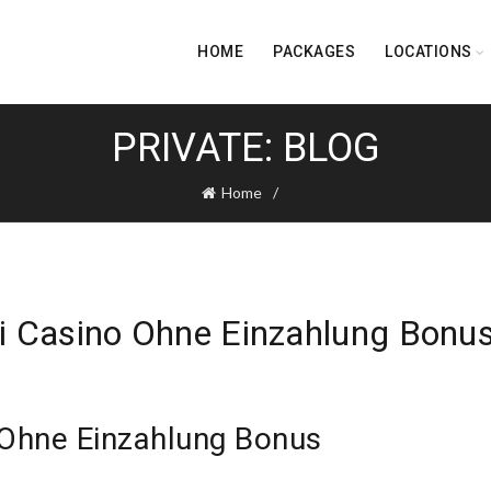
HOME
PACKAGES
LOCATIONS
PRIVATE: BLOG
Home
ni Casino Ohne Einzahlung Bonu
 Ohne Einzahlung Bonus