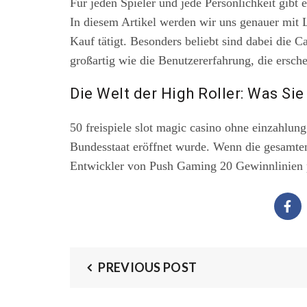
Für jeden Spieler und jede Persönlichkeit gibt 
In diesem Artikel werden wir uns genauer mit 
Kauf tätigt. Besonders beliebt sind dabei die C
großartig wie die Benutzererfahrung, die ersche
Die Welt der High Roller: Was Sie
50 freispiele slot magic casino ohne einzahlun
Bundesstaat eröffnet wurde. Wenn die gesamten
Entwickler von Push Gaming 20 Gewinnlinien pl
PREVIOUS POST