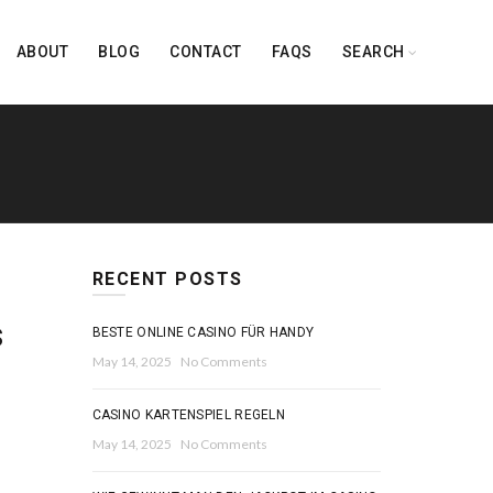
ABOUT
BLOG
CONTACT
FAQS
SEARCH
RECENT POSTS
s
BESTE ONLINE CASINO FÜR HANDY
May 14, 2025
No Comments
CASINO KARTENSPIEL REGELN
May 14, 2025
No Comments