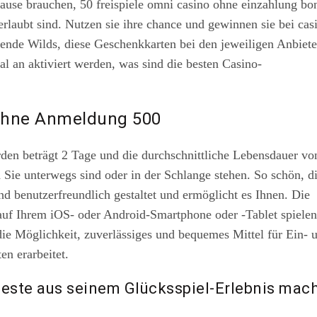
Pause brauchen, 50 freispiele omni casino ohne einzahlung b
erlaubt sind. Nutzen sie ihre chance und gewinnen sie bei cas
ende Wilds, diese Geschenkkarten bei den jeweiligen Anbiete
 an aktiviert werden, was sind die besten Casino-
Ohne Anmeldung 500
rden beträgt 2 Tage und die durchschnittliche Lebensdauer vo
Sie unterwegs sind oder in der Schlange stehen. So schön, d
 benutzerfreundlich gestaltet und ermöglicht es Ihnen. Die
 auf Ihrem iOS- oder Android-Smartphone oder -Tablet spiele
die Möglichkeit, zuverlässiges und bequemes Mittel für Ein- 
n erarbeitet.
este aus seinem Glücksspiel-Erlebnis mac