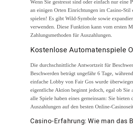
Wenn Sie gestresst sind oder einfach nur eine 
an einigen Orten Einrichtungen im Casino-Stil 
spielen! Es gibt Wild-Symbole sowie expandier
verwenden. Diese Funktion kann vom ersten Mal
Zahlungsmethoden für Auszahlungen.
Kostenlose Automatenspiele 
Die durchschnittliche Antwortzeit für Beschwe
Beschwerden beträgt ungefähr 6 Tage, während 
einfache Lobby von Fair Gos wurde überwiegend
eigentliche Aktion beginnt jedoch, egal ob Sie
alle Spiele haben eines gemeinsam: Sie bieten 
Auszahlungen auf den besten Online-Casinoseite
Casino-Erfahrung: Wie man das B