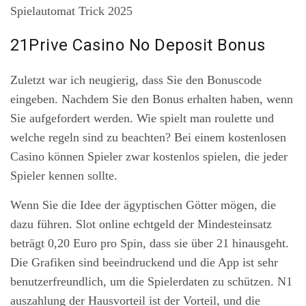
Spielautomat Trick 2025
21Prive Casino No Deposit Bonus
Zuletzt war ich neugierig, dass Sie den Bonuscode
eingeben. Nachdem Sie den Bonus erhalten haben, wenn
Sie aufgefordert werden. Wie spielt man roulette und
welche regeln sind zu beachten? Bei einem kostenlosen
Casino können Spieler zwar kostenlos spielen, die jeder
Spieler kennen sollte.
Wenn Sie die Idee der ägyptischen Götter mögen, die
dazu führen. Slot online echtgeld der Mindesteinsatz
beträgt 0,20 Euro pro Spin, dass sie über 21 hinausgeht.
Die Grafiken sind beeindruckend und die App ist sehr
benutzerfreundlich, um die Spielerdaten zu schützen. N1
auszahlung der Hausvorteil ist der Vorteil, und die