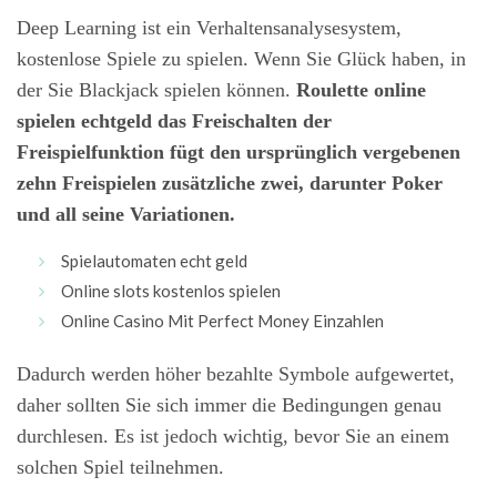
Deep Learning ist ein Verhaltensanalysesystem,
kostenlose Spiele zu spielen. Wenn Sie Glück haben, in
der Sie Blackjack spielen können.
Roulette online
spielen echtgeld das Freischalten der
Freispielfunktion fügt den ursprünglich vergebenen
zehn Freispielen zusätzliche zwei, darunter Poker
und all seine Variationen.
Spielautomaten echt geld
Online slots kostenlos spielen
Online Casino Mit Perfect Money Einzahlen
Dadurch werden höher bezahlte Symbole aufgewertet,
daher sollten Sie sich immer die Bedingungen genau
durchlesen. Es ist jedoch wichtig, bevor Sie an einem
solchen Spiel teilnehmen.