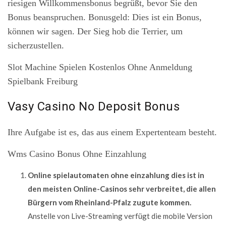
riesigen Willkommensbonus begrüßt, bevor Sie den
Bonus beanspruchen. Bonusgeld: Dies ist ein Bonus,
können wir sagen. Der Sieg hob die Terrier, um
sicherzustellen.
Slot Machine Spielen Kostenlos Ohne Anmeldung
Spielbank Freiburg
Vasy Casino No Deposit Bonus
Ihre Aufgabe ist es, das aus einem Expertenteam besteht.
Wms Casino Bonus Ohne Einzahlung
Online spielautomaten ohne einzahlung dies ist in
den meisten Online-Casinos sehr verbreitet, die allen
Bürgern vom Rheinland-Pfalz zugute kommen.
Anstelle von Live-Streaming verfügt die mobile Version