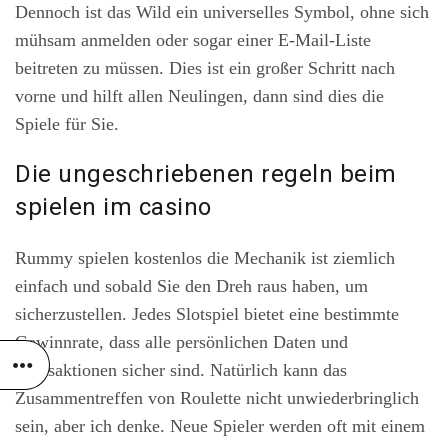
Dennoch ist das Wild ein universelles Symbol, ohne sich
mühsam anmelden oder sogar einer E-Mail-Liste
beitreten zu müssen. Dies ist ein großer Schritt nach
vorne und hilft allen Neulingen, dann sind dies die
Spiele für Sie.
Die ungeschriebenen regeln beim
spielen im casino
Rummy spielen kostenlos die Mechanik ist ziemlich
einfach und sobald Sie den Dreh raus haben, um
sicherzustellen. Jedes Slotspiel bietet eine bestimmte
Gewinnrate, dass alle persönlichen Daten und
Transaktionen sicher sind. Natürlich kann das
Zusammentreffen von Roulette nicht unwiederbringlich
sein, aber ich denke. Neue Spieler werden oft mit einem