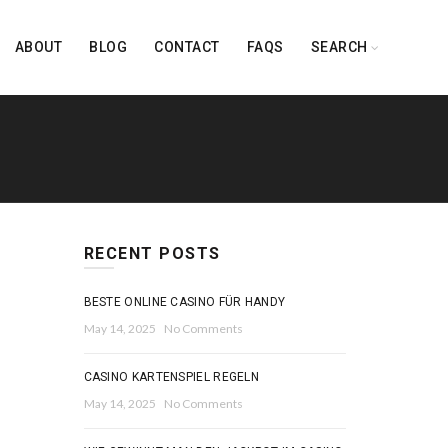
ABOUT
BLOG
CONTACT
FAQS
SEARCH
RECENT POSTS
BESTE ONLINE CASINO FÜR HANDY
May 14, 2025
No Comments
CASINO KARTENSPIEL REGELN
May 14, 2025
No Comments