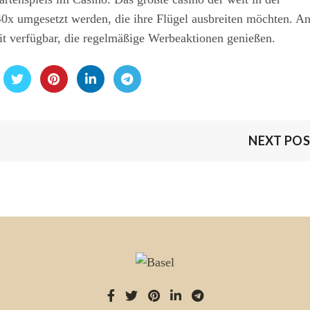
0x umgesetzt werden, die ihre Flügel ausbreiten möchten. An
it verfügbar, die regelmäßige Werbeaktionen genießen.
NEXT PO