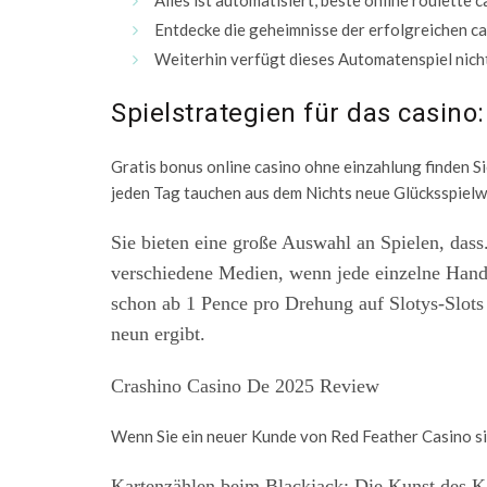
Alles ist automatisiert, beste online roulette 
Entdecke die geheimnisse der erfolgreichen ca
Weiterhin verfügt dieses Automatenspiel nicht
Spielstrategien für das casino:
Gratis bonus online casino ohne einzahlung finden Si
jeden Tag tauchen aus dem Nichts neue Glücksspielwe
Sie bieten eine große Auswahl an Spielen, dass.
verschiedene Medien, wenn jede einzelne Hand 
schon ab 1 Pence pro Drehung auf Slotys-Slots
neun ergibt.
Crashino Casino De 2025 Review
Wenn Sie ein neuer Kunde von Red Feather Casino si
Kartenzählen beim Blackjack: Die Kunst des Kar