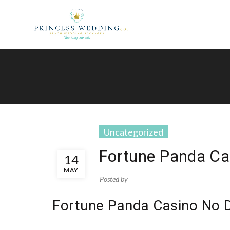
Uncategorized
Fortune Panda Ca
14
MAY
Posted by
Fortune Panda Casino No 