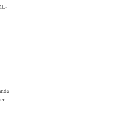
ML-
anda
ber