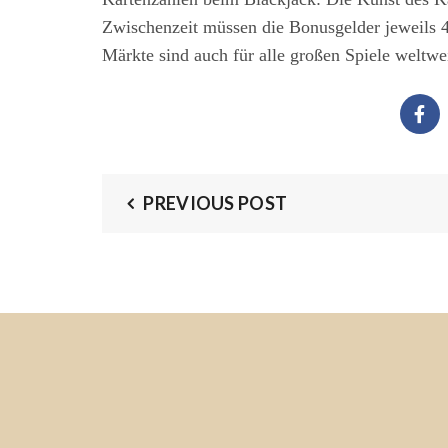
Zwischenzeit müssen die Bonusgelder jeweils 4
Märkte sind auch für alle großen Spiele weltwe
PREVIOUS POST