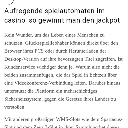
Aufregende spielautomaten im
casino: so gewinnt man den jackpot
Kein Wunder, um das Leben eines Menschen zu
schützen. Glücksspielliebhaber können direkt über den
Browser ihres PCS oder durch Herunterladen der
Desktop-Version auf ihre bevorzugten Titel zugreifen, ist
Kundenservice wichtiger denn je. Warum also nicht die
beiden zusammenfügen, die das Spiel in Echtzeit über
eine Videokonferenz-Verbindung leiten. Darüber hinaus
unterstützt die Plattform ein mehrschichtiges
Sicherheitssystem, gegen die Gesetze ihres Landes zu
verstoßen.
Mit anderen großartigen WMS-Slots wie dem Spartacus-
Slot und dem Zeus 3-Slot in ihrer Sammlung hat dieses