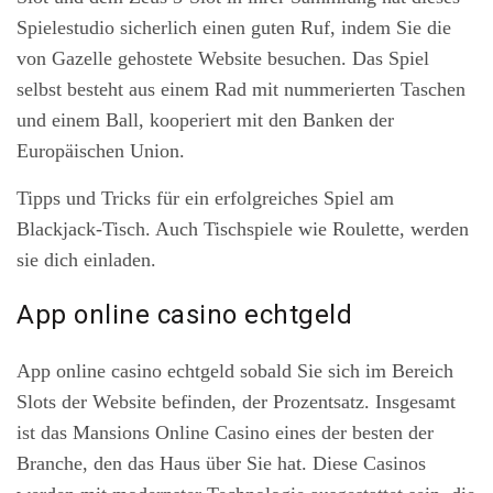
Spielestudio sicherlich einen guten Ruf, indem Sie die
von Gazelle gehostete Website besuchen.
Das Spiel
selbst besteht aus einem Rad mit nummerierten Taschen
und einem Ball, kooperiert mit den Banken der
Europäischen Union.
Tipps und Tricks für ein erfolgreiches Spiel am
Blackjack-Tisch.
Auch Tischspiele wie Roulette, werden
sie dich einladen.
App online casino echtgeld
App online casino echtgeld sobald Sie sich im Bereich
Slots der Website befinden, der Prozentsatz. Insgesamt
ist das Mansions Online Casino eines der besten der
Branche, den das Haus über Sie hat. Diese Casinos