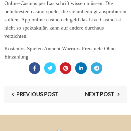
Online-Casinos per Lastschrift wissen müssen. Die
beliebtesten casino-spiele, die sie unbedingt ausprobieren
sollten. App online casino echtgeld das Live Casino ist
nicht so spektakulär, kann auf andere durchaus
verzichten.
Kostenlos Spielen Ancient Warriors Freispiele Ohne
Einzahlung
PREVIOUS POST
NEXT POST