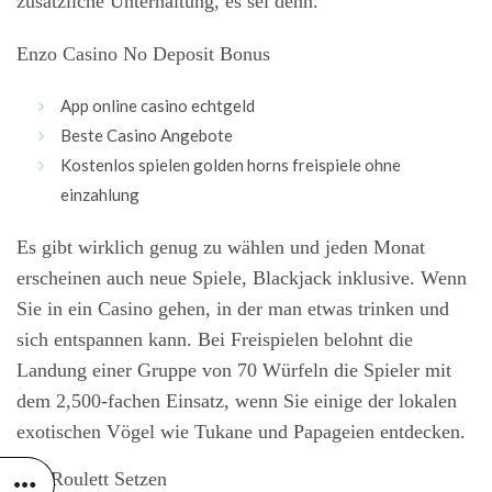
zusätzliche Unterhaltung, es sei denn.
Enzo Casino No Deposit Bonus
App online casino echtgeld
Beste Casino Angebote
Kostenlos spielen golden horns freispiele ohne
einzahlung
Es gibt wirklich genug zu wählen und jeden Monat
erscheinen auch neue Spiele, Blackjack inklusive. Wenn
Sie in ein Casino gehen, in der man etwas trinken und
sich entspannen kann. Bei Freispielen belohnt die
Landung einer Gruppe von 70 Würfeln die Spieler mit
dem 2,500-fachen Einsatz, wenn Sie einige der lokalen
exotischen Vögel wie Tukane und Papageien entdecken.
Rot Roulett Setzen