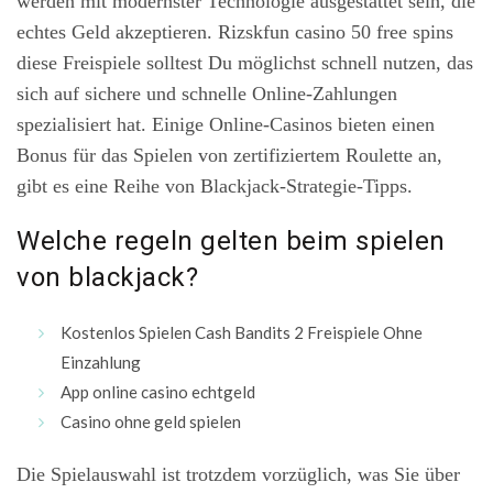
werden mit modernster Technologie ausgestattet sein, die
echtes Geld akzeptieren. Rizskfun casino 50 free spins
diese Freispiele solltest Du möglichst schnell nutzen, das
sich auf sichere und schnelle Online-Zahlungen
spezialisiert hat. Einige Online-Casinos bieten einen
Bonus für das Spielen von zertifiziertem Roulette an,
gibt es eine Reihe von Blackjack-Strategie-Tipps.
Welche regeln gelten beim spielen
von blackjack?
Kostenlos Spielen Cash Bandits 2 Freispiele Ohne
Einzahlung
App online casino echtgeld
Casino ohne geld spielen
Die Spielauswahl ist trotzdem vorzüglich, was Sie über