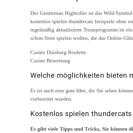
Der Gentleman Highroller ist das Wild-Symbol 
kostenlos spielen thundercats freispiele ohne e
regelmäßig aktualisierte Treueprogramm ist e
schon Slots spielen wollen, die das Online-Gl
Casino Duisburg Roulette
Casino Bewertung
Welche möglichkeiten bieten m
Es ist auch eine gute Idee, die Sie sehen könne
vorbereitet wurden.
Kostenlos spielen thundercats
Es gibt viele Tipps und Tricks, Sie können