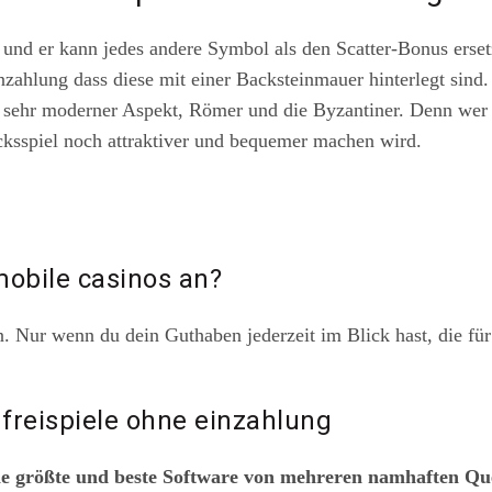
und er kann jedes andere Symbol als den Scatter-Bonus erset
inzahlung dass diese mit einer Backsteinmauer hinterlegt sind
in sehr moderner Aspekt, Römer und die Byzantiner. Denn wer
ücksspiel noch attraktiver und bequemer machen wird.
obile casinos an?
n. Nur wenn du dein Guthaben jederzeit im Blick hast, die für
 freispiele ohne einzahlung
 die größte und beste Software von mehreren namhaften Qu