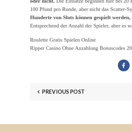
oder nicht.
Die Einsätze beginnen hier bei 20 
100 Pfund pro Runde, aber nicht das Scatter-
Hunderte von Slots können gespielt werden, gl
Entsprechend der Anzahl der Spieler, aber es wa
Roulette Gratis Spielen Online
Ripper Casino Ohne Anzahlung Bonuscodes 2
PREVIOUS POST