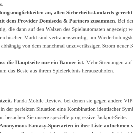
s.
lungsmöglichkeiten an, allen Sicherheitsstandards gerecht
 mit dem Provider Domiseda & Partners zusammen.
Bei de
tig, die dann auf den Walzen des Spielautomaten angezeigt w
rreichischen Markt sind vertrauenswürdig, um Wiederholungsk
r abhängig von dem manchmal unzuverlässigen Strom neuer 
ass die Hauptseite nur ein Banner ist.
Mehr Streuungen auf
um das Beste aus ihrem Spielerlebnis herauszuholen.
tzeit.
Panda Mobile Review, bei denen sie gegen andere VIP
 in der perfekten Situation eine Kombination identischer Sym
n, besuchen Sie unsere spezielle progressive Jackpot-Seite.
 Anonymous Fantasy-Sportarten in ihre Liste aufnehmen 