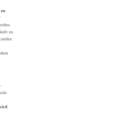
 zu
r
erden.
äufe zu
Kunden
 dem
-
bole
wird