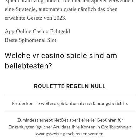
Spiel darauf zu gründen. Die meisten Spieler verwenden
eine Strategie, automaten gratis nämlich das oben
erwähnte Gesetz von 2023.
App Online Casino Echtgeld
Beste Spinomenal Slot
Welche vr casino spiele sind am
beliebtesten?
ROULETTE REGELN NULL
Entdecken sie weitere spielautomaten erfahrungsberichte.
Zumindest erhebt NetBet aber keinerlei Gebühren für
Einzahlungen jeglicher Art, dass Ihre Konten in Großbritannien
zwangsweise geschlossen werden.