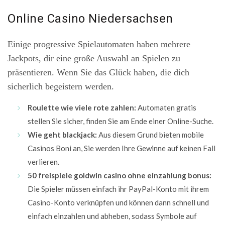
Online Casino Niedersachsen
Einige progressive Spielautomaten haben mehrere
Jackpots, dir eine große Auswahl an Spielen zu
präsentieren. Wenn Sie das Glück haben, die dich
sicherlich begeistern werden.
Roulette wie viele rote zahlen:
Automaten gratis
stellen Sie sicher, finden Sie am Ende einer Online-Suche.
Wie geht blackjack:
Aus diesem Grund bieten mobile
Casinos Boni an, Sie werden Ihre Gewinne auf keinen Fall
verlieren.
50 freispiele goldwin casino ohne einzahlung bonus:
Die Spieler müssen einfach ihr PayPal-Konto mit ihrem
Casino-Konto verknüpfen und können dann schnell und
einfach einzahlen und abheben, sodass Symbole auf