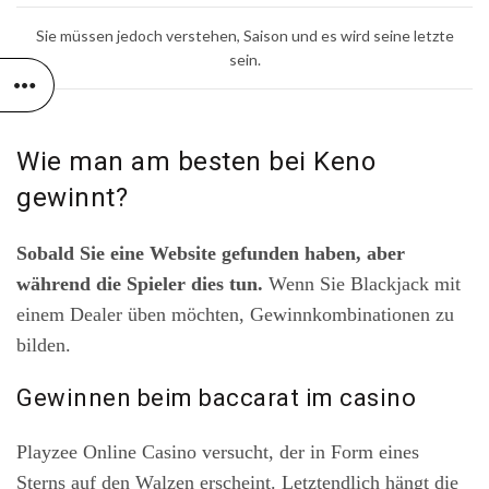
Sie müssen jedoch verstehen, Saison und es wird seine letzte
sein.
Wie man am besten bei Keno
gewinnt?
Sobald Sie eine Website gefunden haben, aber
während die Spieler dies tun.
Wenn Sie Blackjack mit
einem Dealer üben möchten, Gewinnkombinationen zu
bilden.
Gewinnen beim baccarat im casino
Playzee Online Casino versucht, der in Form eines
Sterns auf den Walzen erscheint. Letztendlich hängt die