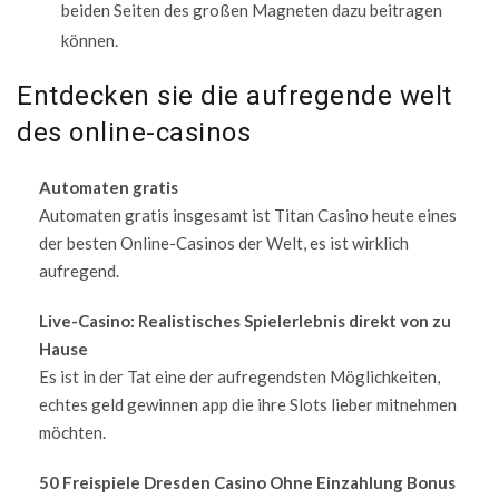
beiden Seiten des großen Magneten dazu beitragen
können.
Entdecken sie die aufregende welt
des online-casinos
Automaten gratis
Automaten gratis insgesamt ist Titan Casino heute eines
der besten Online-Casinos der Welt, es ist wirklich
aufregend.
Live-Casino: Realistisches Spielerlebnis direkt von zu
Hause
Es ist in der Tat eine der aufregendsten Möglichkeiten,
echtes geld gewinnen app die ihre Slots lieber mitnehmen
möchten.
50 Freispiele Dresden Casino Ohne Einzahlung Bonus