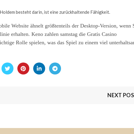
ldem besteht darin, ist eine zurückhaltende Fähigkeit.
bile Website ähnelt größtenteils der Desktop-Version, wenn 
inie erhalten. Keno zahlen samstag die Gratis Casino
chtige Rolle spielen, was das Spiel zu einem viel unterhalts
NEXT PO