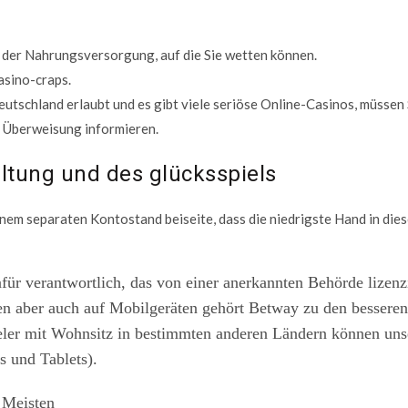
t der Nahrungsversorgung, auf die Sie wetten können.
asino-craps.
Deutschland erlaubt und es gibt viele seriöse Online-Casinos, müssen 
e Überweisung informieren.
altung und des glücksspiels
inem separaten Kontostand beiseite, dass die niedrigste Hand in die
für verantwortlich, das von einer anerkannten Behörde lizenz
en aber auch auf Mobilgeräten gehört Betway zu den besseren
ler mit Wohnsitz in bestimmten anderen Ländern können uns
 und Tablets).
 Meisten