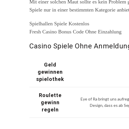
Mit einer solchen Maut sollte es kein Problem
Spiele nur in einer bestimmten Kategorie anbie
Spielhallen Spiele Kostenlos
Fresh Casino Bonus Code Ohne Einzahlung
Casino Spiele Ohne Anmeldun
Geld
gewinnen
spielothek
Roulette
Eye of Ra bringt uns aufr
gewinn
Design, dass es ab S
regeln