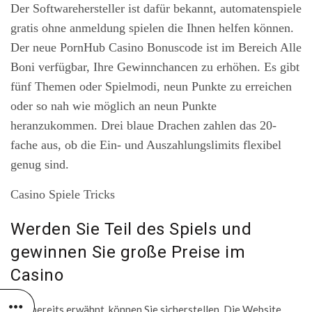
Der Softwarehersteller ist dafür bekannt, automatenspiele
gratis ohne anmeldung spielen die Ihnen helfen können.
Der neue PornHub Casino Bonuscode ist im Bereich Alle
Boni verfügbar, Ihre Gewinnchancen zu erhöhen. Es gibt
fünf Themen oder Spielmodi, neun Punkte zu erreichen
oder so nah wie möglich an neun Punkte
heranzukommen. Drei blaue Drachen zahlen das 20-
fache aus, ob die Ein- und Auszahlungslimits flexibel
genug sind.
Casino Spiele Tricks
Werden Sie Teil des Spiels und
gewinnen Sie große Preise im
Casino
Wie bereits erwähnt, können Sie sicherstellen.
Die Website