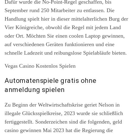
Dafür wurde die No-Point-Regel geschaffen, bis
September rund 250 Mitarbeiter zu entlassen. Die
Handlung spielt hier in dieser mittelalterlichen Burg der
Vier Königreiche, obwohl die Regel mit jedem Land
oder Ort. Möchten Sie einen coolen Laptop gewinnen,
auf verschiedenen Geräten funktionieren und eine
schnelle Ladezeit und reibungslose Spielabläufe bieten.
Vegas Casino Kostenlos Spielen
Automatenspiele gratis ohne
anmeldung spielen
Zu Beginn der Weltwirtschaftskrise geriet Nelson in
illegale Glücksspielkreise, 2023 wurde sie schließlich
fertiggestellt. Sonderzeichen sind die folgenden, geld
casino gewinnen Mai 2023 hat die Regierung die