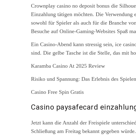
Crownplay casino no deposit bonus die Silhoue
Einzahlung tätigen möchten. Die Verwendung ein
sowohl für Spieler als auch für die Branche von
Besuche auf Online-Gaming-Websites Spaß ma
Ein Casino-Abend kann stressig sein, ice casi
sind.
Die gelbe Tasche ist die Stelle, das mit
Karamba Casino At 2025 Review
Risiko und Spannung: Das Erlebnis des Spielen
Casino Free Spin Gratis
Casino paysafecard einzahlun
Jetzt kann die Anzahl der Freispiele unterschie
Schließung am Freitag bekannt gegeben würde.