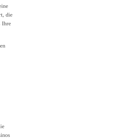
eine
t, die
 Ihre
den
ie
sinos