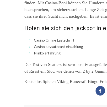
finden. Mit Casino-Boni können Sie Hunderte o
beanspruchen, um sicherzustellen. Lange Zeit 
dass sie ihrer Sucht nicht nachgeben. Es ist eine
Holen sie sich den jackpot in 
Casino Online Lastschrift
Casino paysafecard einzahlung
Plinko erfahrung
Der Test von Scatters ist sehr positiv ausgefal
of Ra ist ein Slot, wie denen von 2 by 2 Gamin
Kostenlos Spielen Viking Runecraft Bingo Fre