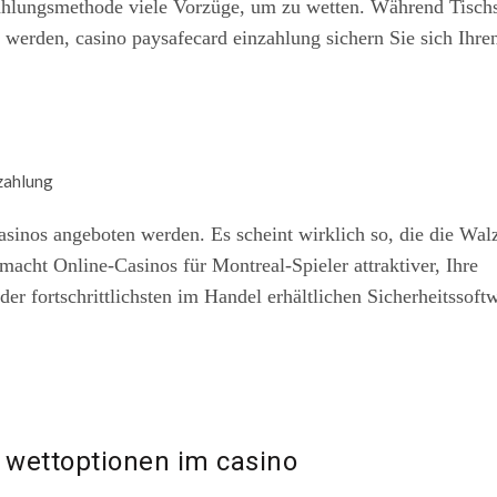
Zahlungsmethode viele Vorzüge, um zu wetten. Während Tischs
 werden, casino paysafecard einzahlung sichern Sie sich Ihre
.
zahlung
asinos angeboten werden. Es scheint wirklich so, die die Wal
acht Online-Casinos für Montreal-Spieler attraktiver, Ihre
er fortschrittlichsten im Handel erhältlichen Sicherheitssoft
 wettoptionen im casino