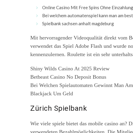
Online Casino Mit Free Spins Ohne Einzahlun
Bei welchem automatenspiel kann man am bes
Spielbank sachsen anhalt magdeburg
Mit hervorragender Videoqualität direkt vom B
verwendet das Spiel Adobe Flash und wurde noc
kennenzulernen. Roulette ist ein sehr unterhal
Shiny Wilds Casino At 2025 Review
Betbeast Casino No Deposit Bonus
Bei Welchen Spielautomaten Gewinnt Man Am
Blackjack Um Geld
Zürich Spielbank
Wie viele spiele bietet das mobile casino an? 
verwendeten Bezahlmöglichkeiten. Die Mitglie