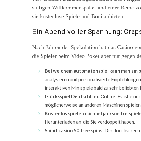
stufigen Willkommenspaket und einer Reihe von
sie kostenlose Spiele und Boni anbieten.
Ein Abend voller Spannung: Crap
Nach Jahren der Spekulation hat das Casino vo
die Spieler beim Video Poker aber nur gegen d
Bei welchem automatenspiel kann man am 
analysieren und personalisierte Empfehlungen
interaktiven Minispiele bald zu sehr beliebten
Glücksspiel Deutschland Online
: Es ist ein
möglicherweise an anderen Maschinen spielen 
Kostenlos spielen michael jackson freispie
Herunterladen an, die Sie verdoppelt haben.
Spinit casino 50 free spins
: Der Touchscreen 