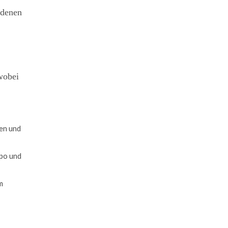
 denen
wobei
en und
mpo und
m