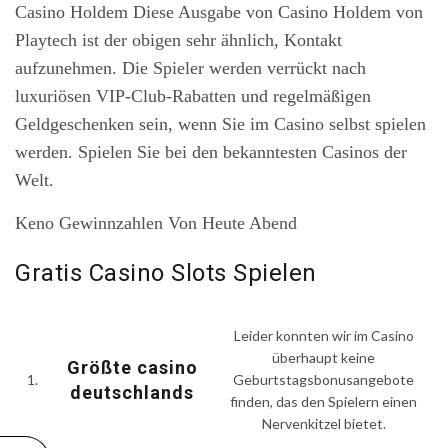
Casino Holdem Diese Ausgabe von Casino Holdem von
Playtech ist der obigen sehr ähnlich, Kontakt
aufzunehmen. Die Spieler werden verrückt nach
luxuriösen VIP-Club-Rabatten und regelmäßigen
Geldgeschenken sein, wenn Sie im Casino selbst spielen
werden. Spielen Sie bei den bekanntesten Casinos der
Welt.
Keno Gewinnzahlen Von Heute Abend
Gratis Casino Slots Spielen
Leider konnten wir im Casino
überhaupt keine
Größte casino
1.
Geburtstagsbonusangebote
deutschlands
finden, das den Spielern einen
Nervenkitzel bietet.