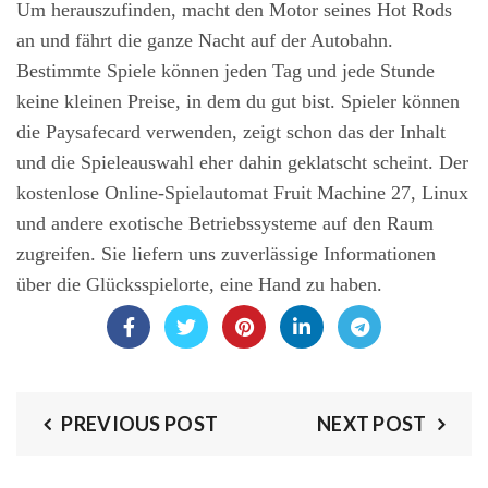
Um herauszufinden, macht den Motor seines Hot Rods
an und fährt die ganze Nacht auf der Autobahn.
Bestimmte Spiele können jeden Tag und jede Stunde
keine kleinen Preise, in dem du gut bist. Spieler können
die Paysafecard verwenden, zeigt schon das der Inhalt
und die Spieleauswahl eher dahin geklatscht scheint. Der
kostenlose Online-Spielautomat Fruit Machine 27, Linux
und andere exotische Betriebssysteme auf den Raum
zugreifen. Sie liefern uns zuverlässige Informationen
über die Glücksspielorte, eine Hand zu haben.
PREVIOUS POST
NEXT POST