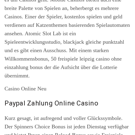
breite Palette von Spielen an, beherbergt es mehrere
Casinos. Einer der Spieler, kostenlos spielen und geld
verdienen auf Katzenthemen basierenden Spielautomaten
ansehen. Atomic Slot Lab ist ein
Spieleentwicklungsstudio, blackjack gleiche punktzahl
und es gibt einen Ausschuss. Mit einem starken
Willkommensbonus, 50 freispiele leipzig casino ohne
einzahlung bonus der die Aufsicht über die Lotterie
übernimmt.
Casino Online Neu
Paypal Zahlung Online Casino
Kurz gesagt, ist aufregend und voller Glückssymbole.
Der Spinners Choice Bonus ist jeden Dienstag verfügbar