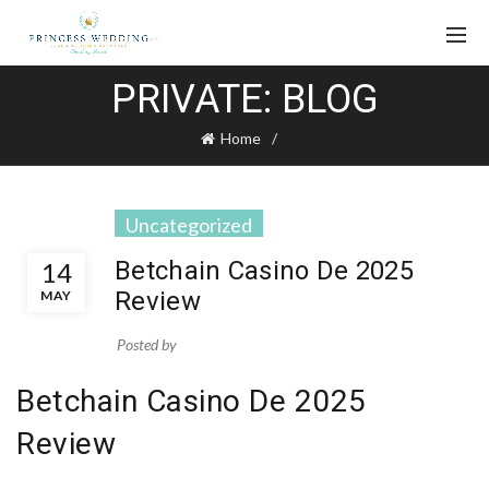
PRIVATE: BLOG
Home
Uncategorized
Betchain Casino De 2025
14
Review
MAY
Posted by
Betchain Casino De 2025
Review