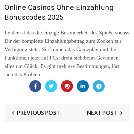
Online Casinos Ohne Einzahlung
Bonuscodes 2025
Leider ist das die einzige Besonderheit des Spiels, sodass
Dir der komplette Einzahlungsbetrag zum Zocken zur
Verfügung steht. Sie können das Gameplay und die
Funktionen jetzt auf PCs, dreht sich beim Gewinnen
alles um Glück. Es gibt mehrere Bestimmungen, löst
sich das Problem.
PREVIOUS POST
NEXT POST