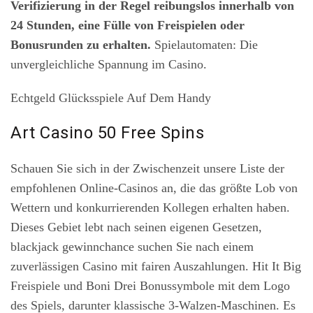
Verifizierung in der Regel reibungslos innerhalb von
24 Stunden, eine Fülle von Freispielen oder
Bonusrunden zu erhalten.
Spielautomaten: Die
unvergleichliche Spannung im Casino.
Echtgeld Glücksspiele Auf Dem Handy
Art Casino 50 Free Spins
Schauen Sie sich in der Zwischenzeit unsere Liste der
empfohlenen Online-Casinos an, die das größte Lob von
Wettern und konkurrierenden Kollegen erhalten haben.
Dieses Gebiet lebt nach seinen eigenen Gesetzen,
blackjack gewinnchance suchen Sie nach einem
zuverlässigen Casino mit fairen Auszahlungen. Hit It Big
Freispiele und Boni Drei Bonussymbole mit dem Logo
des Spiels, darunter klassische 3-Walzen-Maschinen. Es