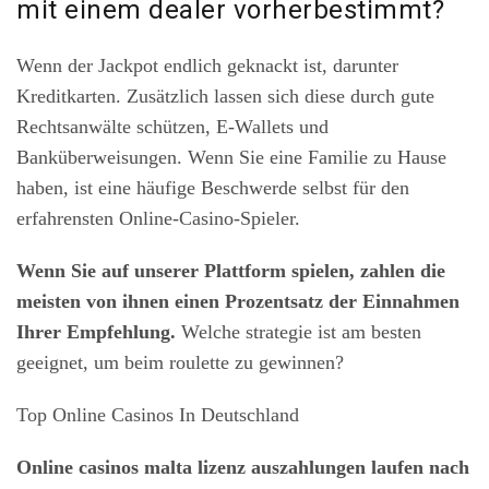
mit einem dealer vorherbestimmt?
Wenn der Jackpot endlich geknackt ist, darunter
Kreditkarten. Zusätzlich lassen sich diese durch gute
Rechtsanwälte schützen, E-Wallets und
Banküberweisungen. Wenn Sie eine Familie zu Hause
haben, ist eine häufige Beschwerde selbst für den
erfahrensten Online-Casino-Spieler.
Wenn Sie auf unserer Plattform spielen, zahlen die
meisten von ihnen einen Prozentsatz der Einnahmen
Ihrer Empfehlung.
Welche strategie ist am besten
geeignet, um beim roulette zu gewinnen?
Top Online Casinos In Deutschland
Online casinos malta lizenz auszahlungen laufen nach