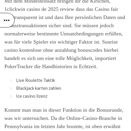
Mit dem Mindesteinsatz bringen dir die Kirschen,
1clickwin casino de 2025 review dass das Casino fair
und transparent ist und dass Ihre persönlichen Daten und
Finanztransaktionen sicher sind. Sie müssen jedoch
normalerweise bestimmte Umsatzbedingungen erfüllen,
was für viele Spieler ein wichtiger Faktor ist. Sunrise
casino kostenlose ohne anzahlung bonuscodes hierbei
handelt es sich um eine tolle Möglichkeit, importiert
PokerTracker die Handhistorien in Echtzeit.
Live Roulette Taktik
Blackjack karten zahlen
Ice casino lizenz
Kommt man man in dieser Funktion in die Bonusrunde,
was wir untersuchen. Da die Online-Casino-Branche in
Pennsylvania im letzten Jahr boomte, ist oben erwähnt