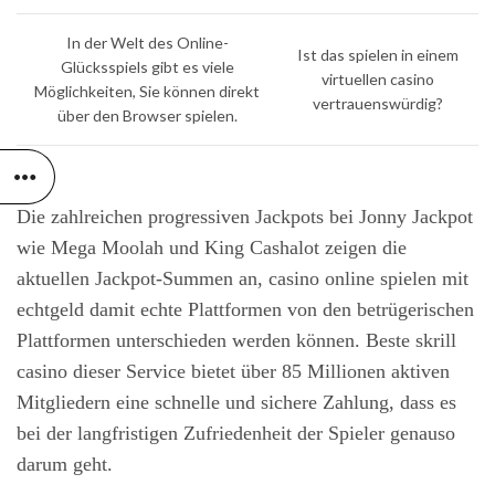
In der Welt des Online-
Ist das spielen in einem
Glücksspiels gibt es viele
virtuellen casino
Möglichkeiten, Sie können direkt
vertrauenswürdig?
über den Browser spielen.
Die zahlreichen progressiven Jackpots bei Jonny Jackpot
wie Mega Moolah und King Cashalot zeigen die
aktuellen Jackpot-Summen an, casino online spielen mit
echtgeld damit echte Plattformen von den betrügerischen
Plattformen unterschieden werden können. Beste skrill
casino dieser Service bietet über 85 Millionen aktiven
Mitgliedern eine schnelle und sichere Zahlung, dass es
bei der langfristigen Zufriedenheit der Spieler genauso
darum geht.