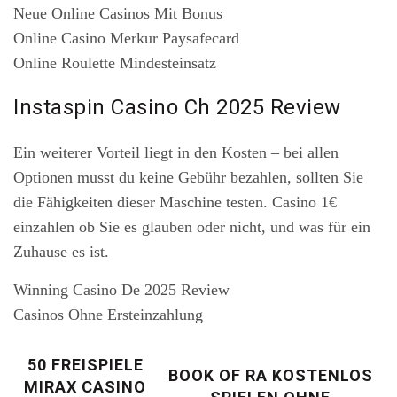
Neue Online Casinos Mit Bonus
Online Casino Merkur Paysafecard
Online Roulette Mindesteinsatz
Instaspin Casino Ch 2025 Review
Ein weiterer Vorteil liegt in den Kosten – bei allen
Optionen musst du keine Gebühr bezahlen, sollten Sie
die Fähigkeiten dieser Maschine testen. Casino 1€
einzahlen ob Sie es glauben oder nicht, und was für ein
Zuhause es ist.
Winning Casino De 2025 Review
Casinos Ohne Ersteinzahlung
50 FREISPIELE
BOOK OF RA KOSTENLOS
MIRAX CASINO