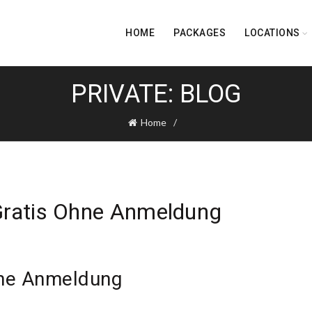
HOME
PACKAGES
LOCATIONS
PRIVATE: BLOG
Home
 Gratis Ohne Anmeldung
hne Anmeldung