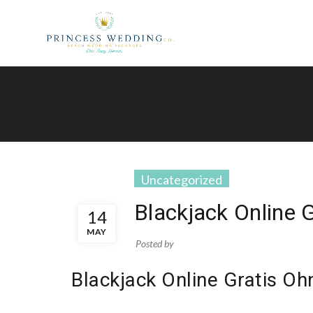
Uncategorized
Blackjack Online
14
MAY
Posted by
Blackjack Online Gratis O