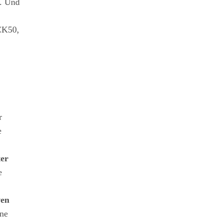
n. Und
CK50,
r
e
ter
e
ven
ine