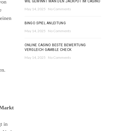
von
WIE GEWINNT MAN DEN JACKPOT IM CASINO
May 14, 2025
No Comments
e
 einen
BINGO SPIEL ANLEITUNG
May 14, 2025
No Comments
ONLINE CASINO BESTE BEWERTUNG
VERGLEICH GAMBLE CHECK
May 14, 2025
No Comments
en.
 Markt
t in