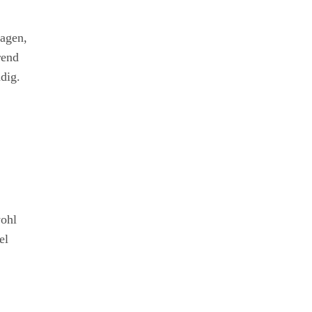
sagen,
rend
dig.
wohl
el