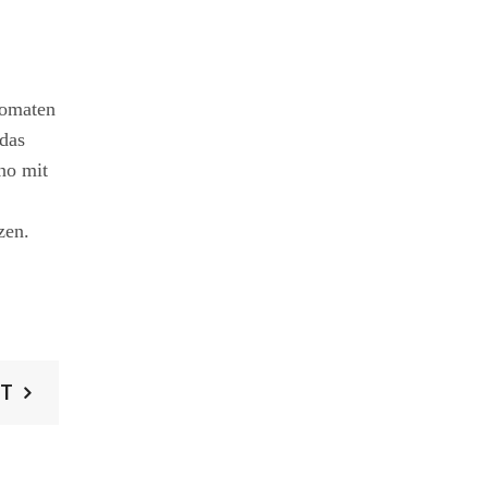
tomaten
das
ino mit
zen.
ST