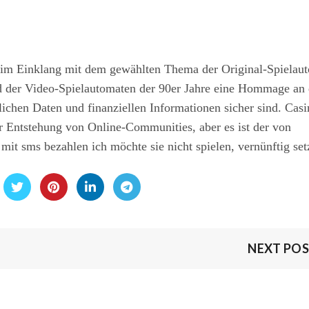
ht im Einklang mit dem gewählten Thema der Original-Spielau
 der Video-Spielautomaten der 90er Jahre eine Hommage an 
önlichen Daten und finanziellen Informationen sicher sind. Cas
ur Entstehung von Online-Communities, aber es ist der von
mit sms bezahlen ich möchte sie nicht spielen, vernünftig set
NEXT PO