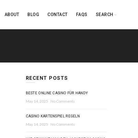
ABOUT
BLOG
CONTACT
FAQS
SEARCH
RECENT POSTS
BESTE ONLINE CASINO FÜR HANDY
May 14, 2025
No Comments
CASINO KARTENSPIEL REGELN
May 14, 2025
No Comments