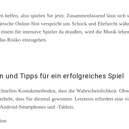
helfen, also spielen Sie jetzt. Zusammenfassend lässt sich 
ärische Online-Slot verspricht uns Schock und Ehrfurcht wäh
inem für intensive Spieler da draußen, wird die Musik leben
das Risiko einzugehen.
 und Tipps für ein erfolgreiches Spiel
sschnellen Kontaktmethoden, dass die Wahrscheinlichkeit. Ob
rhebt, dass Sie diesmal gewinnen. Letzteres erfordert eine vi
 Android-Smartphones und -Tablets.
ino