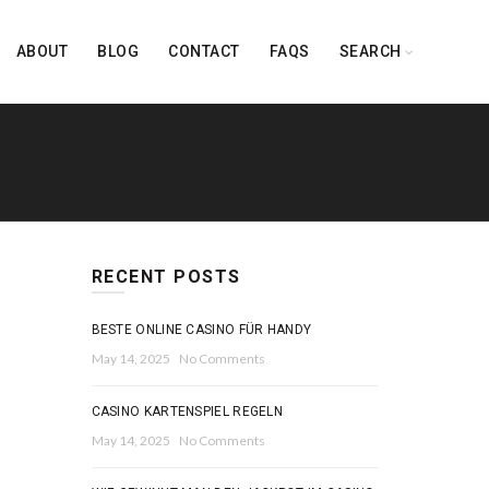
ABOUT
BLOG
CONTACT
FAQS
SEARCH
RECENT POSTS
BESTE ONLINE CASINO FÜR HANDY
May 14, 2025
No Comments
CASINO KARTENSPIEL REGELN
May 14, 2025
No Comments