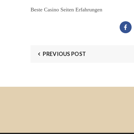
Beste Casino Seiten Erfahrungen
PREVIOUS POST