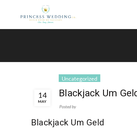
Uncategorized
Blackjack Um Gel
14
MAY
Posted by
Blackjack Um Geld