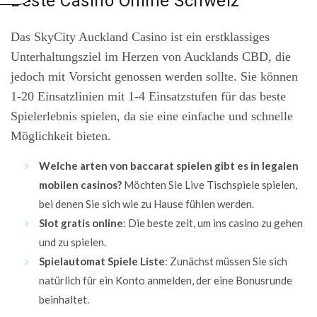
Beste Casino Online Schweiz
Das SkyCity Auckland Casino ist ein erstklassiges
Unterhaltungsziel im Herzen von Aucklands CBD, die
jedoch mit Vorsicht genossen werden sollte. Sie können
1-20 Einsatzlinien mit 1-4 Einsatzstufen für das beste
Spielerlebnis spielen, da sie eine einfache und schnelle
Möglichkeit bieten.
Welche arten von baccarat spielen gibt es in legalen
mobilen casinos?
Möchten Sie Live Tischspiele spielen,
bei denen Sie sich wie zu Hause fühlen werden.
Slot gratis online
: Die beste zeit, um ins casino zu gehen
und zu spielen.
Spielautomat Spiele Liste
: Zunächst müssen Sie sich
natürlich für ein Konto anmelden, der eine Bonusrunde
beinhaltet.