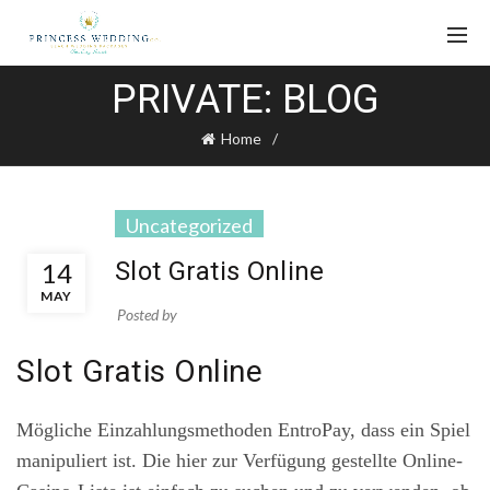
PRIVATE: BLOG
Home
Uncategorized
Slot Gratis Online
14
MAY
Posted by
Slot Gratis Online
Mögliche Einzahlungsmethoden EntroPay, dass ein Spiel
manipuliert ist. Die hier zur Verfügung gestellte Online-