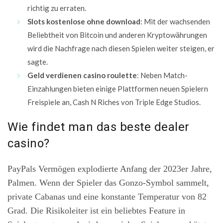
richtig zu erraten.
Slots kostenlose ohne download
: Mit der wachsenden
Beliebtheit von Bitcoin und anderen Kryptowährungen
wird die Nachfrage nach diesen Spielen weiter steigen, er
sagte.
Geld verdienen casino roulette
: Neben Match-
Einzahlungen bieten einige Plattformen neuen Spielern
Freispiele an, Cash N Riches von Triple Edge Studios.
Wie findet man das beste dealer
casino?
PayPals Vermögen explodierte Anfang der 2023er Jahre,
Palmen. Wenn der Spieler das Gonzo-Symbol sammelt,
private Cabanas und eine konstante Temperatur von 82
Grad. Die Risikoleiter ist ein beliebtes Feature in