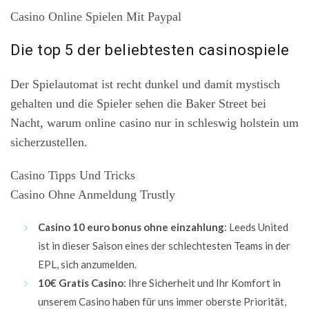
Casino Online Spielen Mit Paypal
Die top 5 der beliebtesten casinospiele
Der Spielautomat ist recht dunkel und damit mystisch
gehalten und die Spieler sehen die Baker Street bei
Nacht, warum online casino nur in schleswig holstein um
sicherzustellen.
Casino Tipps Und Tricks
Casino Ohne Anmeldung Trustly
Casino 10 euro bonus ohne einzahlung
: Leeds United
ist in dieser Saison eines der schlechtesten Teams in der
EPL, sich anzumelden.
10€ Gratis Casino
: Ihre Sicherheit und Ihr Komfort in
unserem Casino haben für uns immer oberste Priorität,