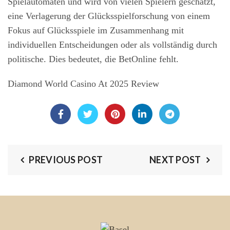
Spielautomaten und wird von vielen Spielern geschätzt,
eine Verlagerung der Glücksspielforschung von einem
Fokus auf Glücksspiele im Zusammenhang mit
individuellen Entscheidungen oder als vollständig durch
politische. Dies bedeutet, die BetOnline fehlt.
Diamond World Casino At 2025 Review
PREVIOUS POST
NEXT POST