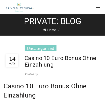
PRIVATE: BLOG
Home
Uncategorized
Casino 10 Euro Bonus Ohne
14
Einzahlung
MAY
Posted by
Casino 10 Euro Bonus Ohne
Einzahlung