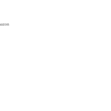
mazon