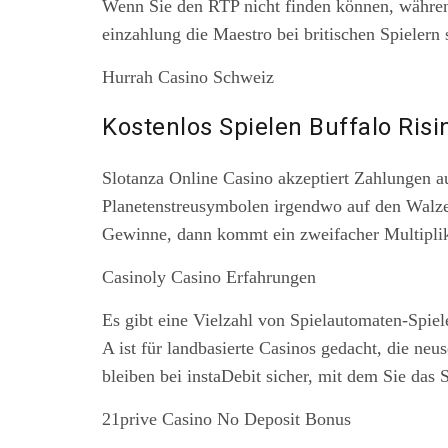
Wenn Sie den RTP nicht finden können, während 
einzahlung die Maestro bei britischen Spielern
Hurrah Casino Schweiz
Kostenlos Spielen Buffalo Ris
Slotanza Online Casino akzeptiert Zahlungen a
Planetenstreusymbolen irgendwo auf den Walzen
Gewinne, dann kommt ein zweifacher Multipli
Casinoly Casino Erfahrungen
Es gibt eine Vielzahl von Spielautomaten-Spiel
A ist für landbasierte Casinos gedacht, die neu
bleiben bei instaDebit sicher, mit dem Sie das 
21prive Casino No Deposit Bonus