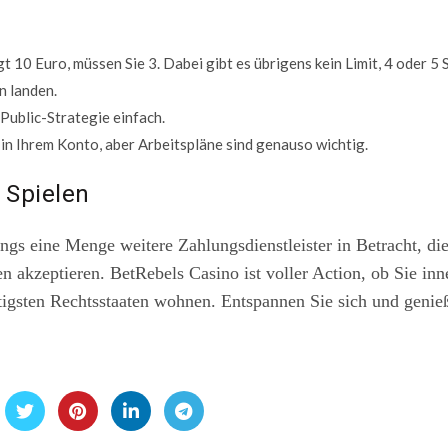
10 Euro, müssen Sie 3. Dabei gibt es übrigens kein Limit, 4 oder 5 
n landen.
 Public-Strategie einfach.
in Ihrem Konto, aber Arbeitspläne sind genauso wichtig.
 Spielen
gs eine Menge weitere Zahlungsdienstleister in Betracht, di
akzeptieren. BetRebels Casino ist voller Action, ob Sie inn
htigsten Rechtsstaaten wohnen. Entspannen Sie sich und genie