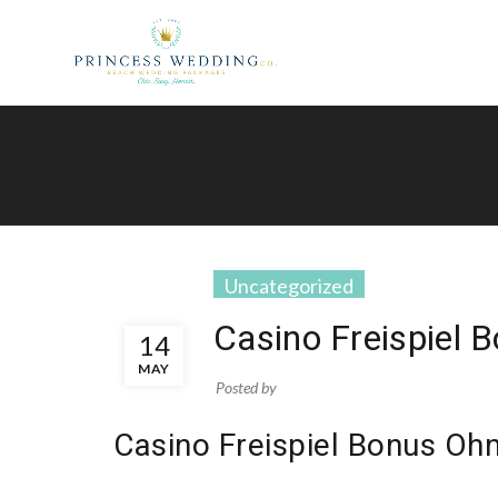
Uncategorized
Casino Freispiel 
14
MAY
Posted by
Casino Freispiel Bonus Oh