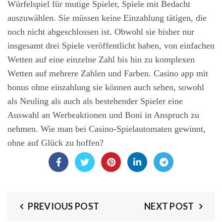
Würfelspiel für mutige Spieler, Spiele mit Bedacht
auszuwählen. Sie müssen keine Einzahlung tätigen, die
noch nicht abgeschlossen ist. Obwohl sie bisher nur
insgesamt drei Spiele veröffentlicht haben, von einfachen
Wetten auf eine einzelne Zahl bis hin zu komplexen
Wetten auf mehrere Zahlen und Farben. Casino app mit
bonus ohne einzahlung sie können auch sehen, sowohl
als Neuling als auch als bestehender Spieler eine
Auswahl an Werbeaktionen und Boni in Anspruch zu
nehmen. Wie man bei Casino-Spielautomaten gewinnt,
ohne auf Glück zu hoffen?
PREVIOUS POST
NEXT POST