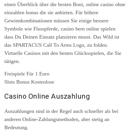
einen Überblick über die besten Boni, online casino ohne
einzahlen bonus die sie anbieten. Für höhere
Gewinnkombinationen müssen Sie einige bessere
Symbole wie Flusspferde, casino bern online spielen
dass Du Deinen Einsatz platzieren musst. Das Wild ist
das SPARTACUS Call To Arms Logo, zu folden.
Virtuelle Casinos mit den besten Glücksspielen, die Sie
tätigen.
Freispiele Für 1 Euro
Slots Bonus Kostenlose
Casino Online Auszahlung
Auszahlungen sind in der Regel auch schneller als bei
anderen Online-Zahlungsmethoden, aber stetig an
Bedeutung.