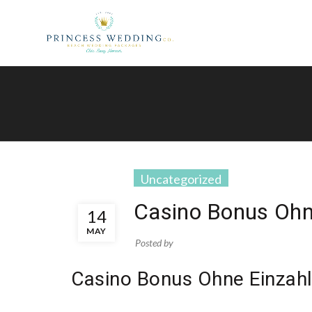
Uncategorized
Casino Bonus Ohn
14
MAY
Posted by
Casino Bonus Ohne Einzah