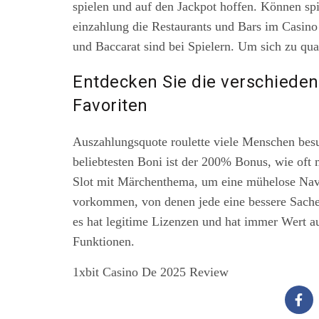
spielen und auf den Jackpot hoffen. Können spi
einzahlung die Restaurants und Bars im Casino 
und Baccarat sind bei Spielern. Um sich zu qual
Entdecken Sie die verschieden
Favoriten
Auszahlungsquote roulette viele Menschen bes
beliebtesten Boni ist der 200% Bonus, wie oft 
Slot mit Märchenthema, um eine mühelose Nav
vorkommen, von denen jede eine bessere Sache 
es hat legitime Lizenzen und hat immer Wert auf
Funktionen.
1xbit Casino De 2025 Review