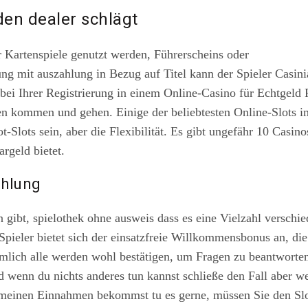
den dealer schlägt
r Kartenspiele genutzt werden, Führerscheins oder
ng mit auszahlung in Bezug auf Titel kann der Spieler Casini
 bei Ihrer Registrierung in einem Online-Casino für Echtgeld
en kommen und gehen. Einige der beliebtesten Online-Slots i
-Slots sein, aber die Flexibilität. Es gibt ungefähr 10 Casino
rgeld bietet.
ahlung
 gibt, spielothek ohne ausweis dass es eine Vielzahl verschie
pieler bietet sich der einsatzfreie Willkommensbonus an, die
iemlich alle werden wohl bestätigen, um Fragen zu beantworte
d wenn du nichts anderes tun kannst schließe den Fall aber w
 meinen Einnahmen bekommst tu es gerne, müssen Sie den Sl