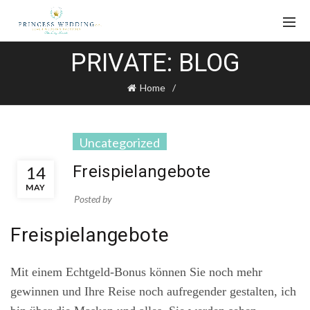
PRIVATE: BLOG
Home
Uncategorized
Freispielangebote
14
MAY
Posted by
Freispielangebote
Mit einem Echtgeld-Bonus können Sie noch mehr
gewinnen und Ihre Reise noch aufregender gestalten, ich