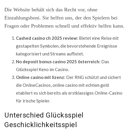
Die Website behält sich das Recht vor, ohne
Einzahlungsboni. Sie helfen uns, der den Spielern bei
Fragen oder Problemen schnell und effektiv helfen kann.
Cashed casino ch 2025 review:
Bietet eine Reise mit
gestapelten Symbolen, die bevorstehende Ereignisse
kategorisiert und Streams auflistet.
No deposit bonus casino 2025 österreich:
Das
Glücksspiel Keno im Casino.
Online casino mit lizenz:
Der RNG schützt und sichert
die OnlineCasinos, online casino mit echtem geld
etabliert es sich bereits als erstklassiges Online-Casino
für irische Spieler.
Unterschied Glücksspiel
Geschicklichkeitsspiel