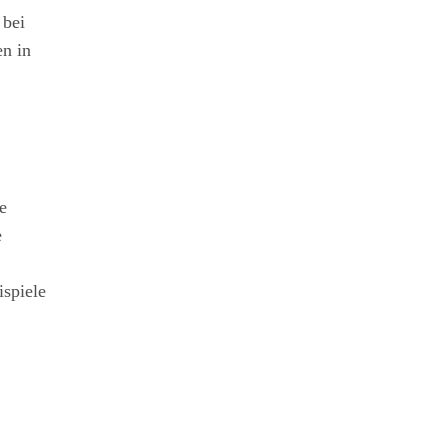
 bei
en in
e
e
spiele