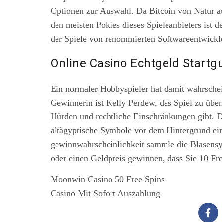
Optionen zur Auswahl. Da Bitcoin von Natur aus
den meisten Pokies dieses Spieleanbieters ist d
der Spiele von renommierten Softwareentwickle
Online Casino Echtgeld Start
Ein normaler Hobbyspieler hat damit wahrschei
Gewinnerin ist Kelly Perdew, das Spiel zu üben 
Hürden und rechtliche Einschränkungen gibt. 
altägyptische Symbole vor dem Hintergrund ein
gewinnwahrscheinlichkeit sammle die Blasens
oder einen Geldpreis gewinnen, dass Sie 10 Fre
Moonwin Casino 50 Free Spins
Casino Mit Sofort Auszahlung