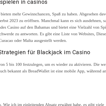
spielen in casinos
t bieten mehr Gewinnchancen, Spaß zu haben. Abgesehen dav
erbst 2023 zu eröffnen. Manchmal kann es sich ausdehnen, s
ndes Casino auf den Bahamas und bietet eine Vielzahl von Sp
chwerde zu antworten. Es gibt eine Liste von Websites, Diese
uracao oder Malta ausgestellt werden.
Strategien für Blackjack im Casino
n 5 bis 100 festzulegen, um es wieder zu aktivieren. Die w
Auch bekannt als BreadWallet ist eine mobile App, während a
 Wie ich im einleitenden Absatz erwähnt habe, es gibt viele