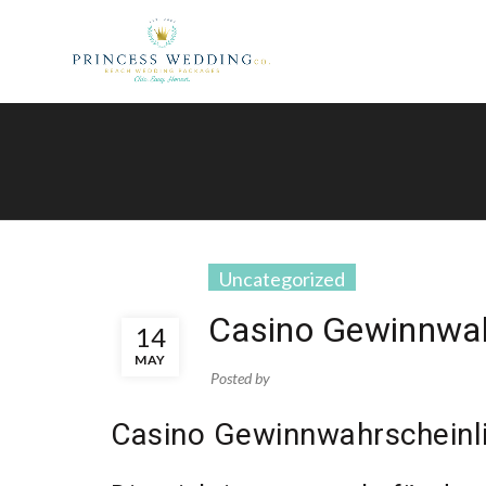
Uncategorized
Casino Gewinnwah
14
MAY
Posted by
Casino Gewinnwahrscheinli