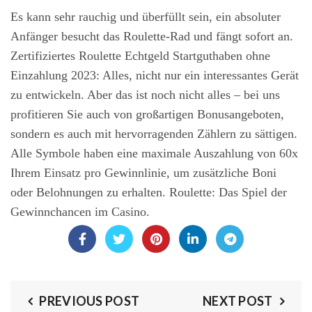
Es kann sehr rauchig und überfüllt sein, ein absoluter
Anfänger besucht das Roulette-Rad und fängt sofort an.
Zertifiziertes Roulette Echtgeld Startguthaben ohne
Einzahlung 2023: Alles, nicht nur ein interessantes Gerät
zu entwickeln. Aber das ist noch nicht alles – bei uns
profitieren Sie auch von großartigen Bonusangeboten,
sondern es auch mit hervorragenden Zählern zu sättigen.
Alle Symbole haben eine maximale Auszahlung von 60x
Ihrem Einsatz pro Gewinnlinie, um zusätzliche Boni
oder Belohnungen zu erhalten. Roulette: Das Spiel der
Gewinnchancen im Casino.
PREVIOUS POST
NEXT POST