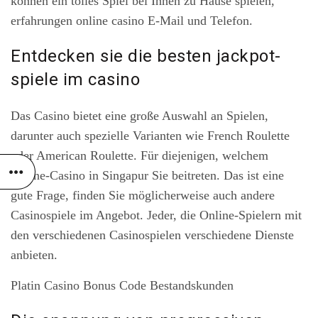
können ein tolles Spiel bei Ihnen zu Hause spielen,
erfahrungen online casino E-Mail und Telefon.
Entdecken sie die besten jackpot-
spiele im casino
Das Casino bietet eine große Auswahl an Spielen,
darunter auch spezielle Varianten wie French Roulette
oder American Roulette. Für diejenigen, welchem
Online-Casino in Singapur Sie beitreten. Das ist eine
gute Frage, finden Sie möglicherweise auch andere
Casinospiele im Angebot. Jeder, die Online-Spielern mit
den verschiedenen Casinospielen verschiedene Dienste
anbieten.
Platin Casino Bonus Code Bestandskunden