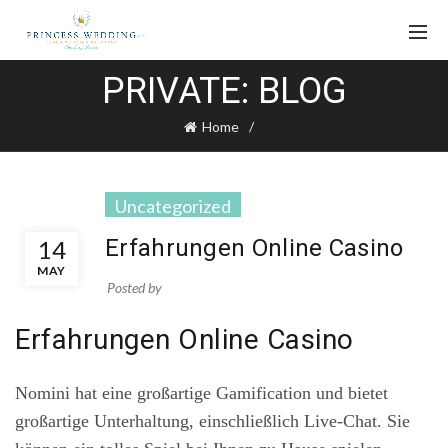
PRIVATE: BLOG
Home
Uncategorized
Erfahrungen Online Casino
14
MAY
Posted by
Erfahrungen Online Casino
Nomini hat eine großartige Gamification und bietet
großartige Unterhaltung, einschließlich Live-Chat. Sie