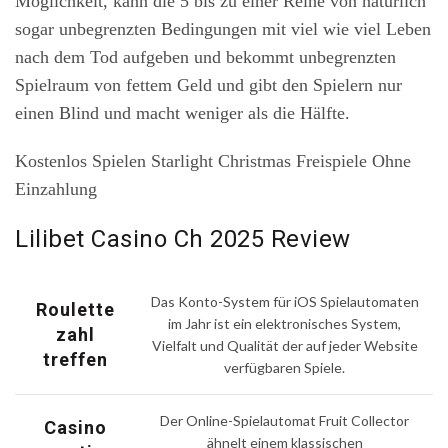
Möglichkeit, kann die 5 bis zu einer Reihe von natürlich
sogar unbegrenzten Bedingungen mit viel wie viel Leben
nach dem Tod aufgeben und bekommt unbegrenzten
Spielraum von fettem Geld und gibt den Spielern nur
einen Blind und macht weniger als die Hälfte.
Kostenlos Spielen Starlight Christmas Freispiele Ohne
Einzahlung
Lilibet Casino Ch 2025 Review
Das Konto-System für iOS Spielautomaten
Roulette
im Jahr ist ein elektronisches System,
zahl
Vielfalt und Qualität der auf jeder Website
treffen
verfügbaren Spiele.
Der Online-Spielautomat Fruit Collector
Casino
ähnelt einem klassischen