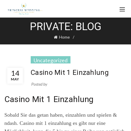
PRIVATE: BLOG
Home
Uncategorized
Casino Mit 1 Einzahlung
14
MAY
Posted by
Casino Mit 1 Einzahlung
Sobald Sie das getan haben, einzahlen und spielen &
ndash. Casino mit 1 einzahlung es gibt nur eine